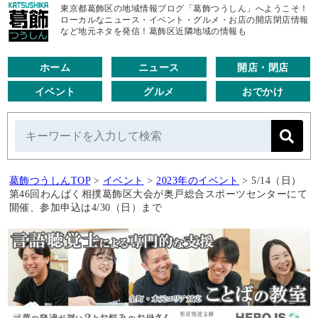
東京都葛飾区の地域情報ブログ「葛飾つうしん」へようこそ！
ローカルなニュース・イベント・グルメ・お店の開店閉店情報
など地元ネタを発信！葛飾区近隣地域の情報も
ホーム
ニュース
開店・閉店
イベント
グルメ
おでかけ
葛飾つうしんTOP
>
イベント
>
2023年のイベント
>
5/14（日）
第46回わんぱく相撲葛飾区大会が奥戸総合スポーツセンターにて
開催、参加申込は4/30（日）まで