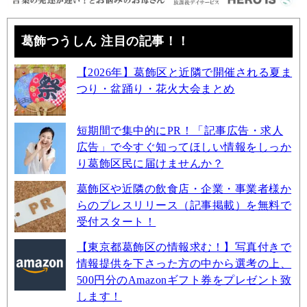
葛飾つうしん 注目の記事！！
【2026年】葛飾区と近隣で開催される夏ま
つり・盆踊り・花火大会まとめ
短期間で集中的にPR！「記事広告・求人
広告」で今すぐ知ってほしい情報をしっか
り葛飾区民に届けませんか？
葛飾区や近隣の飲食店・企業・事業者様か
らのプレスリリース（記事掲載）を無料で
受付スタート！
【東京都葛飾区の情報求む！】写真付きで
情報提供を下さった方の中から選考の上、
500円分のAmazonギフト券をプレゼント致
します！