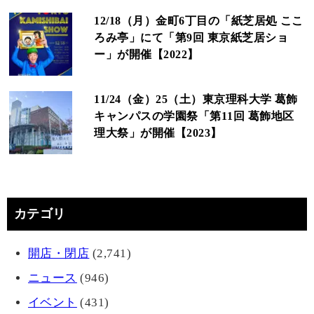
12/18（月）金町6丁目の「紙芝居処 ここ
ろみ亭」にて「第9回 東京紙芝居ショ
ー」が開催【2022】
11/24（金）25（土）東京理科大学 葛飾
キャンパスの学園祭「第11回 葛飾地区
理大祭」が開催【2023】
カテゴリ
開店・閉店
(2,741)
ニュース
(946)
イベント
(431)