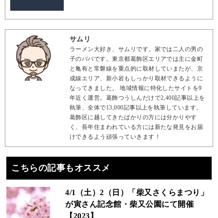
サムリ
ラーメン大好き、サムリです。家では二人の男の
子のパパです。東京都葛飾区エリアでは主に金町
と亀有と常磐線を重点的に取材していまたが、京
成線エリア、新小岩もしっかり取材できるように
なってきました。 地域情報に特化したサイトを9
年近く運営。葛飾つうしんだけで2,400記事以上を
執筆、全体で13,000記事以上を執筆しています。
葛飾区に越してきたばかりの方には分かりやす
く、長年住まわれている方には新たな発見をお届
けできるよう頑張っていきます！
こちらの記事もオススメ
4/1（土）2（日）「柴又さくらまつり」
が寅さん記念館・柴又公園にて開催
【2023】