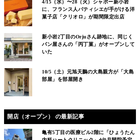
4/15（水）〜28（火）シャポー新小岩
に、フランス人パティシエが手がける洋
菓子店「クリオロ」が期間限定出店
新小岩2丁目のOrjuさん跡地に、同じく
パン屋さんの「丙丁菓」がオープンして
いた
10/5（土）元旭天鵬の大島親方が「大島
部屋」を部屋開き
開店（オープン） の最新記事
亀有5丁目の医療ビル2階に「ひょうたん
内科ハートクリニック」が9月開院予定