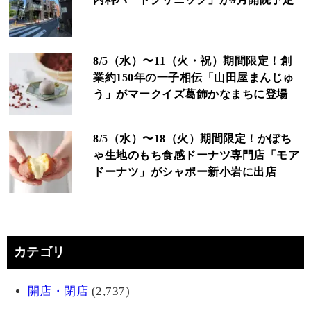
8/5（水）〜11（火・祝）期間限定！創
業約150年の一子相伝「山田屋まんじゅ
う」がマークイズ葛飾かなまちに登場
8/5（水）〜18（火）期間限定！かぼち
ゃ生地のもち食感ドーナツ専門店「モア
ドーナツ」がシャポー新小岩に出店
カテゴリ
開店・閉店
(2,737)