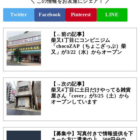
＼ この情報をお友達にシェア！ ／
Twitter
Facebook
Pinterest
LINE
【←前の記事】
柴又1丁目にコンビニジム
「chocoZAP（ちょこざっぷ）柴
又」が3/22（水）からオープン
【→次の記事】
柴又4丁目に土日だけやってる雑貨
屋さん「cover」が3/25（土）から
オープンしています
【募集中】写真付きで情報提供を下
さった方に選考の上、500円分の