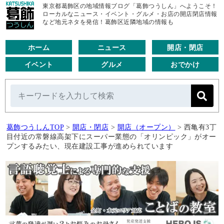
東京都葛飾区の地域情報ブログ「葛飾つうしん」へようこそ！
ローカルなニュース・イベント・グルメ・お店の開店閉店情報
など地元ネタを発信！葛飾区近隣地域の情報も
ホーム
ニュース
開店・閉店
イベント
グルメ
おでかけ
葛飾つうしんTOP
>
開店・閉店
>
開店（オープン）
>
西亀有3丁
目付近の常磐線高架下にスーパー業態の「オリンピック」がオー
プンするみたい、現在建設工事が進められています