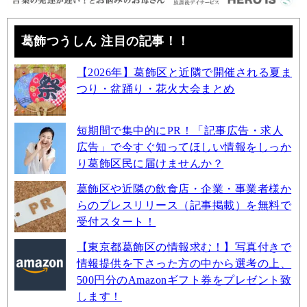
葛飾つうしん 注目の記事！！
【2026年】葛飾区と近隣で開催される夏ま
つり・盆踊り・花火大会まとめ
短期間で集中的にPR！「記事広告・求人
広告」で今すぐ知ってほしい情報をしっか
り葛飾区民に届けませんか？
葛飾区や近隣の飲食店・企業・事業者様か
らのプレスリリース（記事掲載）を無料で
受付スタート！
【東京都葛飾区の情報求む！】写真付きで
情報提供を下さった方の中から選考の上、
500円分のAmazonギフト券をプレゼント致
します！