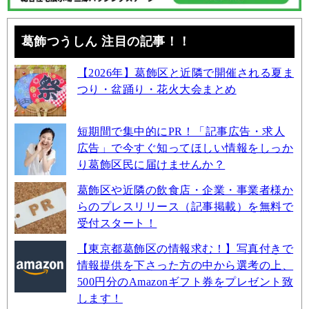
葛飾つうしん 注目の記事！！
【2026年】葛飾区と近隣で開催される夏ま
つり・盆踊り・花火大会まとめ
短期間で集中的にPR！「記事広告・求人
広告」で今すぐ知ってほしい情報をしっか
り葛飾区民に届けませんか？
葛飾区や近隣の飲食店・企業・事業者様か
らのプレスリリース（記事掲載）を無料で
受付スタート！
【東京都葛飾区の情報求む！】写真付きで
情報提供を下さった方の中から選考の上、
500円分のAmazonギフト券をプレゼント致
します！