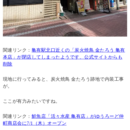
関連リンク：
亀有駅北口近くの「炭火焼鳥 金たろう 亀有
本店」が閉店してしまったようです、公式サイトからも
削除
現地に行ってみると、炭火焼鳥 金たろう跡地で内装工事
が。
ここが有力みたいですね。
関連リンク：
鮮魚店「活々水産 亀有店」がゆうろーど仲
町商店会に7/1（木）オープン