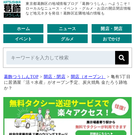
東京都葛飾区の地域情報ブログ「葛飾つうしん」へようこそ！
ローカルなニュース・イベント・グルメ・お店の開店閉店情報
など地元ネタを発信！葛飾区近隣地域の情報も
ホーム
ニュース
開店・閉店
イベント
グルメ
おでかけ
葛飾つうしんTOP
>
開店・閉店
>
開店（オープン）
>
亀有5丁目
に居酒屋「活々水産」がオープン予定、炭火焼鳥 金たろう跡地
か？