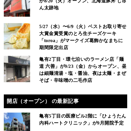
が8/20（火）オープン、北海道豚丼 じゅ
ん太跡地
5/27（水）〜6/9（火）ベストお取り寄せ
大賞金賞受賞のとろ生チーズケーキ
「toroa」がマークイズ葛飾かなまちに
期間限定出店
亀有2丁目・環七沿いのラーメン店「麺
道 六善」が9/23（金）からオープン、昼
は細麺清湯・塩・醤油、夜は太麺・まぜ
そば・辛味噌の二毛作店
開店（オープン） の最新記事
亀有5丁目の医療ビル2階に「ひょうたん
内科ハートクリニック」が9月開院予定