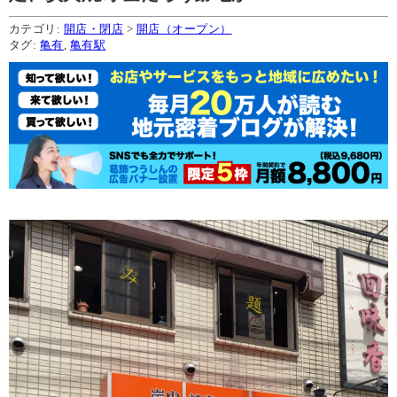
カテゴリ:
開店・閉店
>
開店（オープン）
タグ:
亀有
,
亀有駅