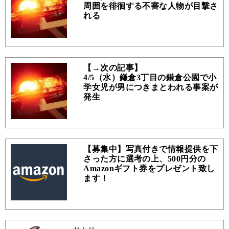
周囲を徘徊する不審な人物が目撃さ
れる
【→次の記事】
4/5（水）鎌倉3丁目の鎌倉公園で小
学女児が男につきまとわれる事案が
発生
【募集中】写真付きで情報提供を下
さった方に選考の上、500円分の
Amazonギフト券をプレゼント致し
ます！