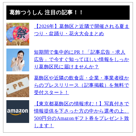
葛飾つうしん 注目の記事！！
【2026年】葛飾区と近隣で開催される夏ま
つり・盆踊り・花火大会まとめ
短期間で集中的にPR！「記事広告・求人
広告」で今すぐ知ってほしい情報をしっか
り葛飾区民に届けませんか？
葛飾区や近隣の飲食店・企業・事業者様か
らのプレスリリース（記事掲載）を無料で
受付スタート！
【東京都葛飾区の情報求む！】写真付きで
情報提供を下さった方の中から選考の上、
500円分のAmazonギフト券をプレゼント致
します！