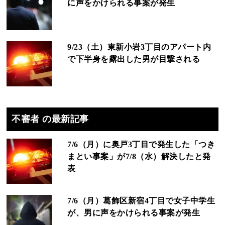
に声をかけられる事案が発生
9/23（土）東新小岩3丁目のアパート内
で下半身を露出した男が目撃される
不審者 の最新記事
7/6（月）に奥戸3丁目で発生した「つき
まとい事案」が7/8（水）解決したと発
表
7/6（月）葛飾区新宿4丁目で女子中学生
が、男に声をかけられる事案が発生