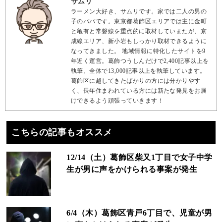
サムリ
ラーメン大好き、サムリです。家では二人の男の
子のパパです。東京都葛飾区エリアでは主に金町
と亀有と常磐線を重点的に取材していまたが、京
成線エリア、新小岩もしっかり取材できるように
なってきました。 地域情報に特化したサイトを9
年近く運営。葛飾つうしんだけで2,400記事以上を
執筆、全体で13,000記事以上を執筆しています。
葛飾区に越してきたばかりの方には分かりやす
く、長年住まわれている方には新たな発見をお届
けできるよう頑張っていきます！
こちらの記事もオススメ
12/14（土）葛飾区柴又1丁目で女子中学
生が男に声をかけられる事案が発生
6/4（木）葛飾区青戸6丁目で、児童が男