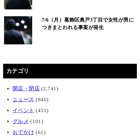
7/6（月）葛飾区奥戸3丁目で女性が男に
つきまとわれる事案が発生
カテゴリ
開店・閉店
(2,741)
ニュース
(946)
イベント
(431)
グルメ
(101)
おでかけ
(61)