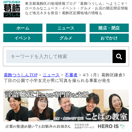
東京都葛飾区の地域情報ブログ「葛飾つうしん」へようこそ！
ローカルなニュース・イベント・グルメ・お店の開店閉店情報
など地元ネタを発信！葛飾区近隣地域の情報も
ホーム
ニュース
開店・閉店
イベント
グルメ
おでかけ
葛飾つうしんTOP
>
ニュース
>
不審者
>
4/3（月）葛飾区鎌倉3
丁目の公園で小学女児が男に写真を撮られる事案が発生