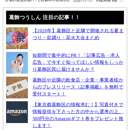
葛飾つうしん 注目の記事！！
【2026年】葛飾区と近隣で開催される夏ま
つり・盆踊り・花火大会まとめ
短期間で集中的にPR！「記事広告・求人
広告」で今すぐ知ってほしい情報をしっか
り葛飾区民に届けませんか？
葛飾区や近隣の飲食店・企業・事業者様か
らのプレスリリース（記事掲載）を無料で
受付スタート！
【東京都葛飾区の情報求む！】写真付きで
情報提供を下さった方の中から選考の上、
500円分のAmazonギフト券をプレゼント致
します！