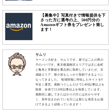
【募集中】写真付きで情報提供を下
さった方に選考の上、500円分の
Amazonギフト券をプレゼント致し
ます！
サムリ
ラーメン大好き、サムリです。家では二人の男の
子のパパです。東京都葛飾区エリアでは主に金町
と亀有と常磐線を重点的に取材していまたが、京
成線エリア、新小岩もしっかり取材できるように
なってきました。 地域情報に特化したサイトを9
年近く運営。葛飾つうしんだけで2,400記事以上を
執筆、全体で13,000記事以上を執筆しています。
葛飾区に越してきたばかりの方には分かりやす
く、長年住まわれている方には新たな発見をお届
けできるよう頑張っていきます！