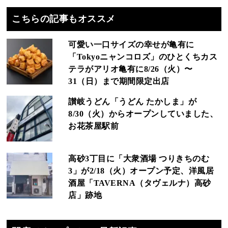
こちらの記事もオススメ
可愛い一口サイズの幸せが亀有に
「Tokyoニャンコロズ」のひとくちカス
テラがアリオ亀有に8/26（火）〜
31（日）まで期間限定出店
讃岐うどん「うどん たかしま」が
8/30（火）からオープンしていました、
お花茶屋駅前
高砂3丁目に「大衆酒場 つりきちのむ
3」が2/18（火）オープン予定、洋風居
酒屋「TAVERNA（タヴェルナ）高砂
店」跡地