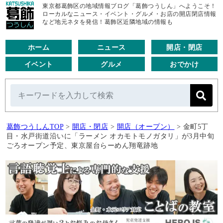
東京都葛飾区の地域情報ブログ「葛飾つうしん」へようこそ！
ローカルなニュース・イベント・グルメ・お店の開店閉店情報
など地元ネタを発信！葛飾区近隣地域の情報も
ホーム
ニュース
開店・閉店
イベント
グルメ
おでかけ
葛飾つうしんTOP
>
開店・閉店
>
開店（オープン）
>
金町5丁
目・水戸街道沿いに「ラーメン オカモトモノガタリ」が3月中旬
ごろオープン予定、東京屋台らーめん翔竜跡地