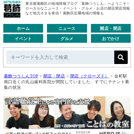
東京都葛飾区の地域情報ブログ「葛飾つうしん」へようこそ！
ローカルなニュース・イベント・グルメ・お店の開店閉店情報
など地元ネタを発信！葛飾区近隣地域の情報も
ホーム
ニュース
開店・閉店
イベント
グルメ
おでかけ
葛飾つうしんTOP
>
開店・閉店
>
閉店（クローズド）
>
金町駅
南口近くの丸山歯科医院が閉院していました、すでにテナント募
集の状況