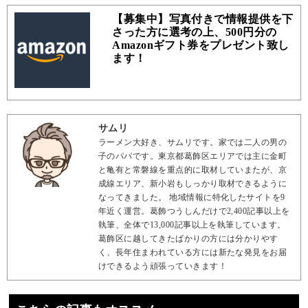
【募集中】写真付きで情報提供を下
さった方に選考の上、500円分の
Amazonギフト券をプレゼント致し
ます！
サムリ
ラーメン大好き、サムリです。家では二人の男の
子のパパです。東京都葛飾区エリアでは主に金町
と亀有と常磐線を重点的に取材していまたが、京
成線エリア、新小岩もしっかり取材できるように
なってきました。 地域情報に特化したサイトを9
年近く運営。葛飾つうしんだけで2,400記事以上を
執筆、全体で13,000記事以上を執筆しています。
葛飾区に越してきたばかりの方には分かりやす
く、長年住まわれている方には新たな発見をお届
けできるよう頑張っていきます！