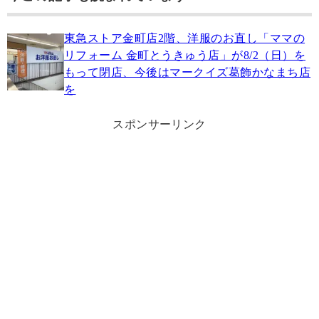
東急ストア金町店2階、洋服のお直し「ママの
リフォーム 金町とうきゅう店」が8/2（日）を
もって閉店、今後はマークイズ葛飾かなまち店
を
スポンサーリンク