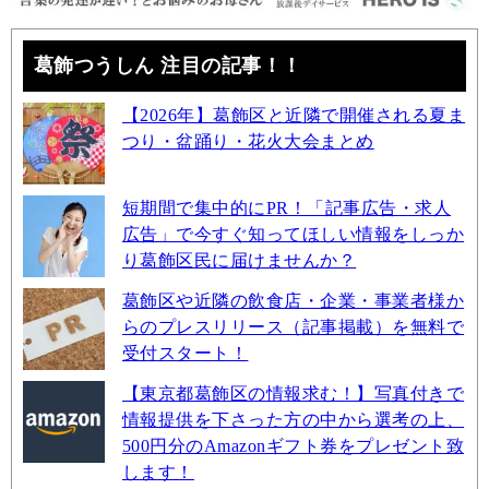
葛飾つうしん 注目の記事！！
【2026年】葛飾区と近隣で開催される夏ま
つり・盆踊り・花火大会まとめ
短期間で集中的にPR！「記事広告・求人
広告」で今すぐ知ってほしい情報をしっか
り葛飾区民に届けませんか？
葛飾区や近隣の飲食店・企業・事業者様か
らのプレスリリース（記事掲載）を無料で
受付スタート！
【東京都葛飾区の情報求む！】写真付きで
情報提供を下さった方の中から選考の上、
500円分のAmazonギフト券をプレゼント致
します！