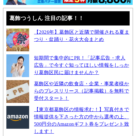
葛飾つうしん 注目の記事！！
【2026年】葛飾区と近隣で開催される夏ま
つり・盆踊り・花火大会まとめ
短期間で集中的にPR！「記事広告・求人
広告」で今すぐ知ってほしい情報をしっか
り葛飾区民に届けませんか？
葛飾区や近隣の飲食店・企業・事業者様か
らのプレスリリース（記事掲載）を無料で
受付スタート！
【東京都葛飾区の情報求む！】写真付きで
情報提供を下さった方の中から選考の上、
500円分のAmazonギフト券をプレゼント致
します！