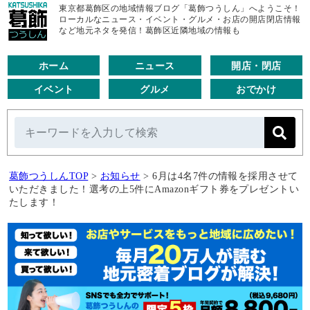
東京都葛飾区の地域情報ブログ「葛飾つうしん」へようこそ！
ローカルなニュース・イベント・グルメ・お店の開店閉店情報
など地元ネタを発信！葛飾区近隣地域の情報も
ホーム
ニュース
開店・閉店
イベント
グルメ
おでかけ
葛飾つうしんTOP
>
お知らせ
>
6月は4名7件の情報を採用させて
いただきました！選考の上5件にAmazonギフト券をプレゼントい
たします！