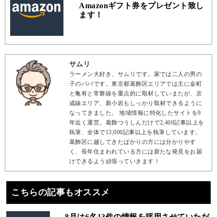
Amazonギフト券をプレゼント致し
ます！
サムリ
ラーメン大好き、サムリです。家では二人の男の
子のパパです。東京都葛飾区エリアでは主に金町
と亀有と常磐線を重点的に取材していまたが、京
成線エリア、新小岩もしっかり取材できるように
なってきました。 地域情報に特化したサイトを9
年近く運営。葛飾つうしんだけで2,400記事以上を
執筆、全体で13,000記事以上を執筆しています。
葛飾区に越してきたばかりの方には分かりやす
く、長年住まわれている方には新たな発見をお届
けできるよう頑張っていきます！
こちらの記事もオススメ
8月は6名13件の情報を採用させていただ