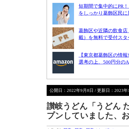
短期間で集中的にPR
をしっかり葛飾区民に
葛飾区や近隣の飲食店
載）を無料で受付スタ
【東京都葛飾区の情報
選考の上、500円分の
公開日：
2022年9月8日
/ 更新日：
2023年
讃岐うどん「うどん た
プンしていました、お