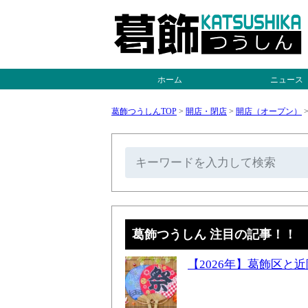
ホーム
ニュース
葛飾つうしんTOP
>
開店・閉店
>
開店（オープン）
葛飾つうしん 注目の記事！！
【2026年】葛飾区