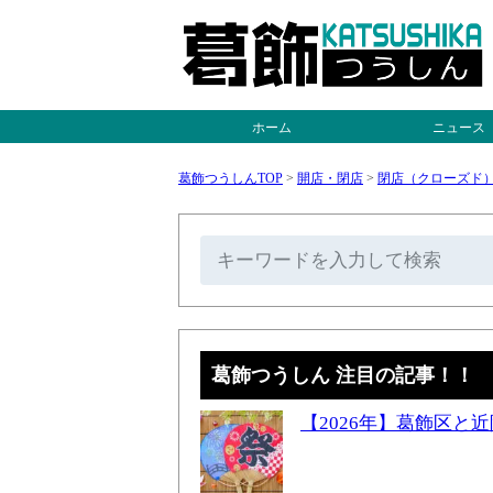
ホーム
ニュース
葛飾つうしんTOP
>
開店・閉店
>
閉店（クローズド
葛飾つうしん 注目の記事！！
【2026年】葛飾区