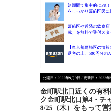
短期間で集中的にPR
をしっかり葛飾区民に
葛飾区や近隣の飲食店
載）を無料で受付スタ
【東京都葛飾区の情報
選考の上、500円分の
公開日：
2022年9月9日
/ 更新日：
2022
金町駅北口近くの有料
ク金町駅北口第4・チ
8/25（木）をもって