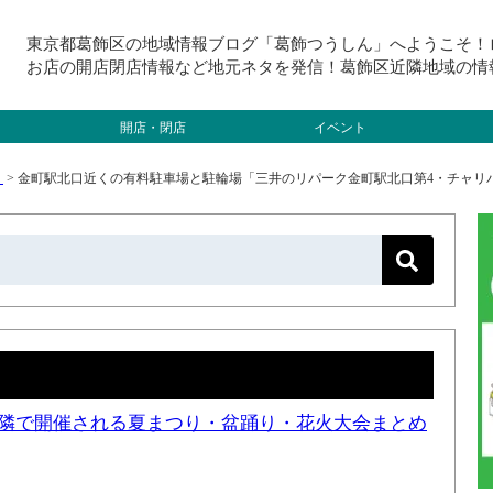
東京都葛飾区の地域情報ブログ「葛飾つうしん」へようこそ！
お店の開店閉店情報など地元ネタを発信！葛飾区近隣地域の情
開店・閉店
イベント
）
>
金町駅北口近くの有料駐車場と駐輪場「三井のリパーク金町駅北口第4・チャリパ金
と近隣で開催される夏まつり・盆踊り・花火大会まとめ