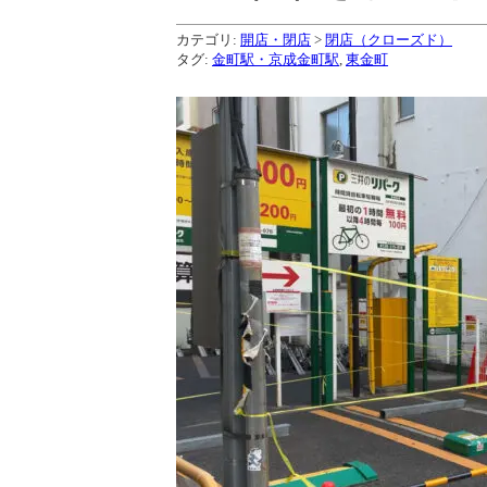
カテゴリ:
開店・閉店
>
閉店（クローズド）
タグ:
金町駅・京成金町駅
,
東金町