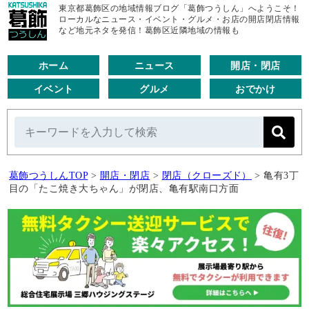
東京都葛飾区の地域情報ブログ「葛飾つうしん」へようこそ！
ローカルなニュース・イベント・グルメ・お店の開店閉店情報
など地元ネタを発信！葛飾区近隣地域の情報も
ホーム
ニュース
開店・閉店
イベント
グルメ
おでかけ
葛飾つうしんTOP
>
開店・閉店
>
閉店（クローズド）
>
亀有3丁
目の「たこ焼き大ちゃん」が閉店、亀有駅南口方面