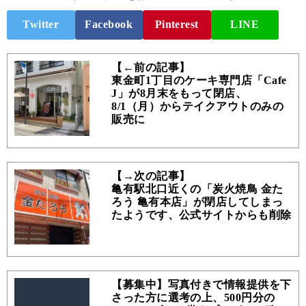
Twitter
Facebook
Pinterest
LINE
【←前の記事】
東金町1丁目のケーキ専門店「Cafe
J」が8月末をもって閉店、
8/1（月）からテイクアウトのみの
販売に
【→次の記事】
亀有駅北口近くの「炭火焼鳥 金た
ろう 亀有本店」が閉店してしまっ
たようです、公式サイトからも削除
【募集中】写真付きで情報提供を下
さった方に選考の上、500円分の