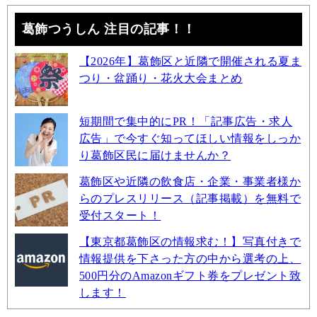
葛飾つうしん 注目の記事！！
【2026年】葛飾区と近隣で開催される夏ま
つり・盆踊り・花火大会まとめ
短期間で集中的にPR！「記事広告・求人
広告」で今すぐ知ってほしい情報をしっか
り葛飾区民に届けませんか？
葛飾区や近隣の飲食店・企業・事業者様か
らのプレスリリース（記事掲載）を無料で
受付スタート！
【東京都葛飾区の情報求む！】写真付きで
情報提供を下さった方の中から選考の上、
500円分のAmazonギフト券をプレゼント致
します！