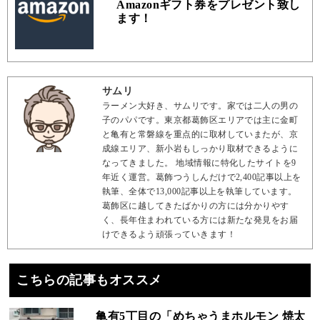
Amazonギフト券をプレゼント致し
ます！
サムリ
ラーメン大好き、サムリです。家では二人の男の
子のパパです。東京都葛飾区エリアでは主に金町
と亀有と常磐線を重点的に取材していまたが、京
成線エリア、新小岩もしっかり取材できるように
なってきました。 地域情報に特化したサイトを9
年近く運営。葛飾つうしんだけで2,400記事以上を
執筆、全体で13,000記事以上を執筆しています。
葛飾区に越してきたばかりの方には分かりやす
く、長年住まわれている方には新たな発見をお届
けできるよう頑張っていきます！
こちらの記事もオススメ
亀有5丁目の「めちゃうまホルモン 焼太