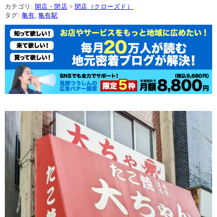
カテゴリ:
開店・閉店
>
閉店（クローズド）
タグ:
亀有
,
亀有駅