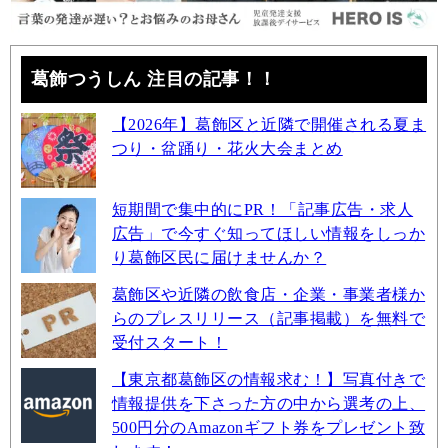
葛飾つうしん 注目の記事！！
【2026年】葛飾区と近隣で開催される夏ま
つり・盆踊り・花火大会まとめ
短期間で集中的にPR！「記事広告・求人
広告」で今すぐ知ってほしい情報をしっか
り葛飾区民に届けませんか？
葛飾区や近隣の飲食店・企業・事業者様か
らのプレスリリース（記事掲載）を無料で
受付スタート！
【東京都葛飾区の情報求む！】写真付きで
情報提供を下さった方の中から選考の上、
500円分のAmazonギフト券をプレゼント致