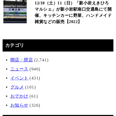
12/10（土）11（日）「新小岩えきひろ
マルシェ」が新小岩駅南口交通島にて開
催、キッチンカーに野菜、ハンドメイド
雑貨などの販売【2022】
カテゴリ
開店・閉店
(2,741)
ニュース
(946)
イベント
(431)
グルメ
(101)
おでかけ
(61)
お知らせ
(326)