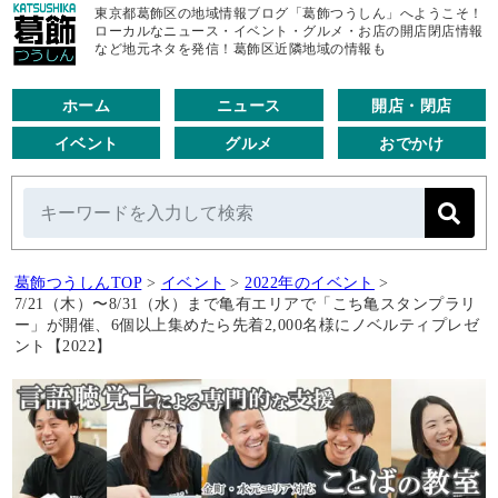
東京都葛飾区の地域情報ブログ「葛飾つうしん」へようこそ！
ローカルなニュース・イベント・グルメ・お店の開店閉店情報
など地元ネタを発信！葛飾区近隣地域の情報も
ホーム
ニュース
開店・閉店
イベント
グルメ
おでかけ
葛飾つうしんTOP
>
イベント
>
2022年のイベント
>
7/21（木）〜8/31（水）まで亀有エリアで「こち亀スタンプラリ
ー」が開催、6個以上集めたら先着2,000名様にノベルティプレゼ
ント【2022】