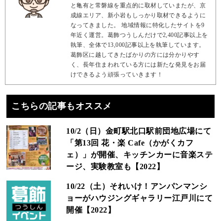
と亀有と常磐線を重点的に取材していまたが、京
成線エリア、新小岩もしっかり取材できるように
なってきました。 地域情報に特化したサイトを9
年近く運営。葛飾つうしんだけで2,400記事以上を
執筆、全体で13,000記事以上を執筆しています。
葛飾区に越してきたばかりの方には分かりやす
く、長年住まわれている方には新たな発見をお届
けできるよう頑張っていきます！
こちらの記事もオススメ
10/2（日）金町駅北口駅前団地広場にて
「第13回 花・楽 Cafe（かがくカフ
ェ）」が開催、キッチンカーに音楽ステ
ージ、実験教室も【2022】
10/22（土）それいけ！アンパンマンシ
ョーがハウジングギャラリー江戸川にて
開催【2022】