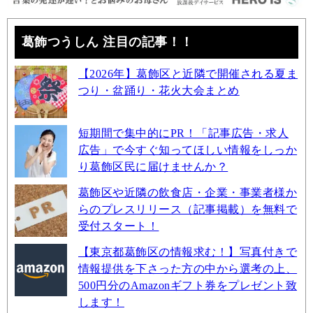
葛飾つうしん 注目の記事！！
【2026年】葛飾区と近隣で開催される夏ま
つり・盆踊り・花火大会まとめ
短期間で集中的にPR！「記事広告・求人
広告」で今すぐ知ってほしい情報をしっか
り葛飾区民に届けませんか？
葛飾区や近隣の飲食店・企業・事業者様か
らのプレスリリース（記事掲載）を無料で
受付スタート！
【東京都葛飾区の情報求む！】写真付きで
情報提供を下さった方の中から選考の上、
500円分のAmazonギフト券をプレゼント致
します！