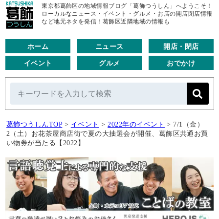
東京都葛飾区の地域情報ブログ「葛飾つうしん」へようこそ！
ローカルなニュース・イベント・グルメ・お店の開店閉店情報
など地元ネタを発信！葛飾区近隣地域の情報も
ホーム
ニュース
開店・閉店
イベント
グルメ
おでかけ
葛飾つうしんTOP
>
イベント
>
2022年のイベント
>
7/1（金）
2（土）お花茶屋商店街で夏の大抽選会が開催、葛飾区共通お買
い物券が当たる【2022】