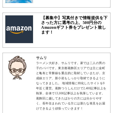
【募集中】写真付きで情報提供を下
さった方に選考の上、500円分の
Amazonギフト券をプレゼント致し
ます！
サムリ
ラーメン大好き、サムリです。家では二人の男の
子のパパです。東京都葛飾区エリアでは主に金町
と亀有と常磐線を重点的に取材していまたが、京
成線エリア、新小岩もしっかり取材できるように
なってきました。 地域情報に特化したサイトを9
年近く運営。葛飾つうしんだけで2,400記事以上を
執筆、全体で13,000記事以上を執筆しています。
葛飾区に越してきたばかりの方には分かりやす
く、長年住まわれている方には新たな発見をお届
けできるよう頑張っていきます！