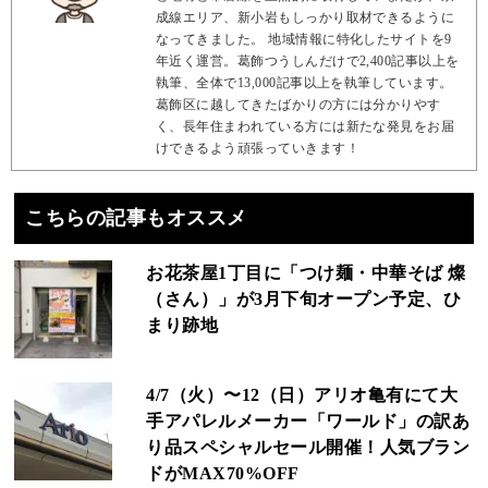
成線エリア、新小岩もしっかり取材できるように
なってきました。 地域情報に特化したサイトを9
年近く運営。葛飾つうしんだけで2,400記事以上を
執筆、全体で13,000記事以上を執筆しています。
葛飾区に越してきたばかりの方には分かりやす
く、長年住まわれている方には新たな発見をお届
けできるよう頑張っていきます！
こちらの記事もオススメ
お花茶屋1丁目に「つけ麺・中華そば 燦
（さん）」が3月下旬オープン予定、ひ
まり跡地
4/7（火）〜12（日）アリオ亀有にて大
手アパレルメーカー「ワールド」の訳あ
り品スペシャルセール開催！人気ブラン
ドがMAX70%OFF