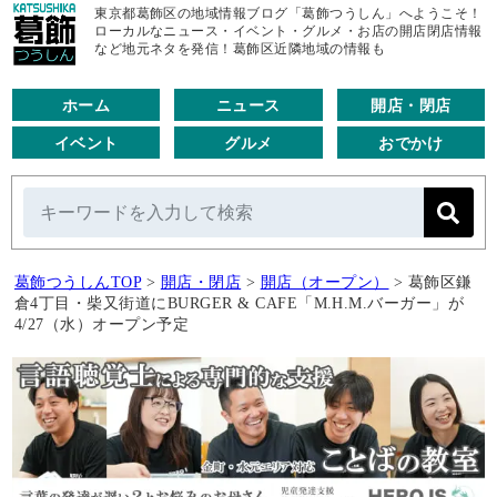
東京都葛飾区の地域情報ブログ「葛飾つうしん」へようこそ！
ローカルなニュース・イベント・グルメ・お店の開店閉店情報
など地元ネタを発信！葛飾区近隣地域の情報も
ホーム
ニュース
開店・閉店
イベント
グルメ
おでかけ
葛飾つうしんTOP
>
開店・閉店
>
開店（オープン）
>
葛飾区鎌
倉4丁目・柴又街道にBURGER & CAFE「M.H.M.バーガー」が
4/27（水）オープン予定