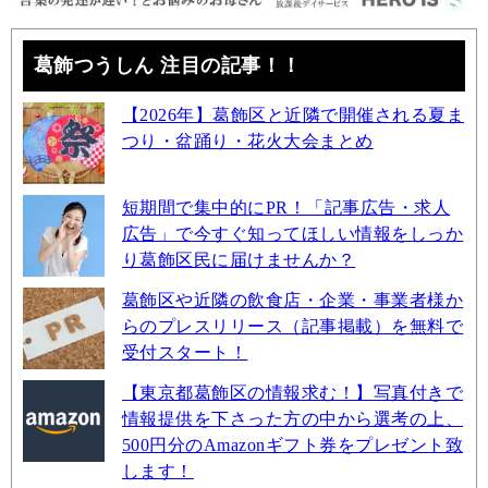
葛飾つうしん 注目の記事！！
【2026年】葛飾区と近隣で開催される夏ま
つり・盆踊り・花火大会まとめ
短期間で集中的にPR！「記事広告・求人
広告」で今すぐ知ってほしい情報をしっか
り葛飾区民に届けませんか？
葛飾区や近隣の飲食店・企業・事業者様か
らのプレスリリース（記事掲載）を無料で
受付スタート！
【東京都葛飾区の情報求む！】写真付きで
情報提供を下さった方の中から選考の上、
500円分のAmazonギフト券をプレゼント致
します！