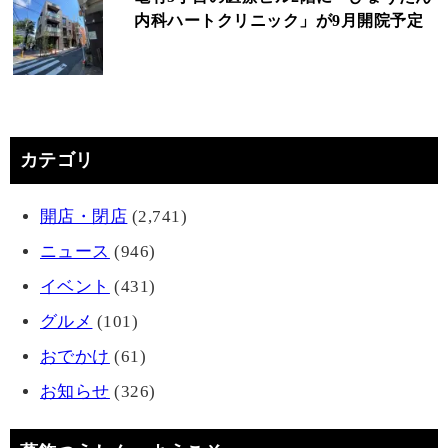
内科ハートクリニック」が9月開院予定
カテゴリ
開店・閉店
(2,741)
ニュース
(946)
イベント
(431)
グルメ
(101)
おでかけ
(61)
お知らせ
(326)