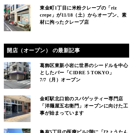
東金町1丁目に米粉クレープの「riz
crepe」が11/18（土）からオープン、素
材に拘ったクレープ店
開店（オープン） の最新記事
葛飾区東新小岩に世界のシードルを中心
としたバー「CIDRE 5 TOKYO」
7/7（月）オープン
金町駅北口前のスパゲッティー専門店
「洋麺屋五右衛門」オープンに向けた工
事が始まっています
亀有5丁目の医療ビル2階に「ひょうたん