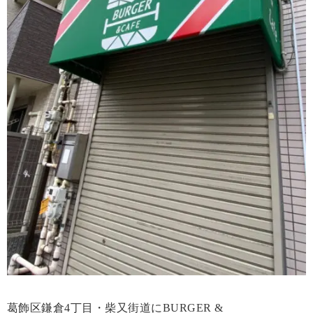
葛飾区鎌倉4丁目・柴又街道にBURGER &