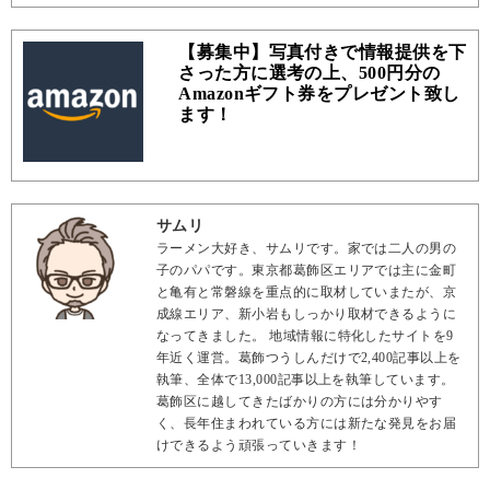
【募集中】写真付きで情報提供を下
さった方に選考の上、500円分の
Amazonギフト券をプレゼント致し
ます！
サムリ
ラーメン大好き、サムリです。家では二人の男の
子のパパです。東京都葛飾区エリアでは主に金町
と亀有と常磐線を重点的に取材していまたが、京
成線エリア、新小岩もしっかり取材できるように
なってきました。 地域情報に特化したサイトを9
年近く運営。葛飾つうしんだけで2,400記事以上を
執筆、全体で13,000記事以上を執筆しています。
葛飾区に越してきたばかりの方には分かりやす
く、長年住まわれている方には新たな発見をお届
けできるよう頑張っていきます！