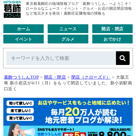
東京都葛飾区の地域情報ブログ「葛飾つうしん」へようこそ！
ローカルなニュース・イベント・グルメ・お店の開店閉店情報
など地元ネタを発信！葛飾区近隣地域の情報も
ホーム
ニュース
開店・閉店
イベント
グルメ
おでかけ
葛飾つうしんTOP
>
開店・閉店
>
閉店（クローズド）
>
大阪王
将 新小岩店が4/11（月）をもって閉店していました、新小岩駅南
口近く