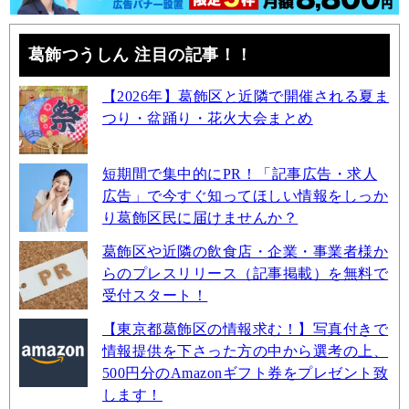
葛飾つうしん 注目の記事！！
【2026年】葛飾区と近隣で開催される夏ま
つり・盆踊り・花火大会まとめ
短期間で集中的にPR！「記事広告・求人
広告」で今すぐ知ってほしい情報をしっか
り葛飾区民に届けませんか？
葛飾区や近隣の飲食店・企業・事業者様か
らのプレスリリース（記事掲載）を無料で
受付スタート！
【東京都葛飾区の情報求む！】写真付きで
情報提供を下さった方の中から選考の上、
500円分のAmazonギフト券をプレゼント致
します！