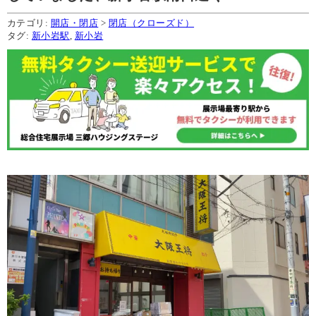
カテゴリ:
開店・閉店
>
閉店（クローズド）
タグ:
新小岩駅
,
新小岩