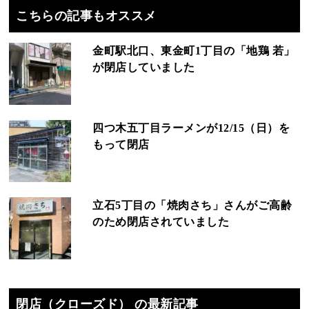
こちらの記事もオススメ
金町駅北口、東金町1丁目の「地鶏 若」
が閉店していました
四つ木五丁目ラーメンが12/15（日）を
もって閉店
立石5丁目の「焼肉さち」さんがご高齢
のため閉店されていました
閉店（クローズド） の最新記事