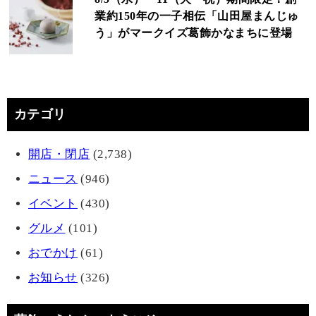
業約150年の一子相伝「山田屋まんじゅ
う」がマークイズ葛飾かなまちに登場
カテゴリ
開店・閉店
(2,738)
ニュース
(946)
イベント
(430)
グルメ
(101)
おでかけ
(61)
お知らせ
(326)