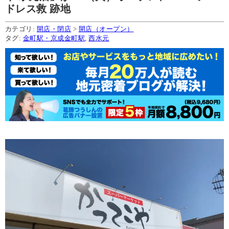
ドレス救 跡地
カテゴリ:
開店・閉店
>
開店（オープン）
タグ:
金町駅・京成金町駅
,
西水元