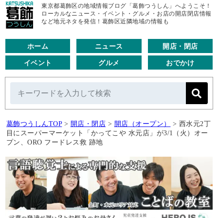
東京都葛飾区の地域情報ブログ「葛飾つうしん」へようこそ！
ローカルなニュース・イベント・グルメ・お店の開店閉店情報
など地元ネタを発信！葛飾区近隣地域の情報も
ホーム
ニュース
開店・閉店
イベント
グルメ
おでかけ
葛飾つうしんTOP
>
開店・閉店
>
開店（オープン）
>
西水元2丁
目にスーパーマーケット「かってこや 水元店」が3/1（火）オー
プン、ORO フードレス救 跡地