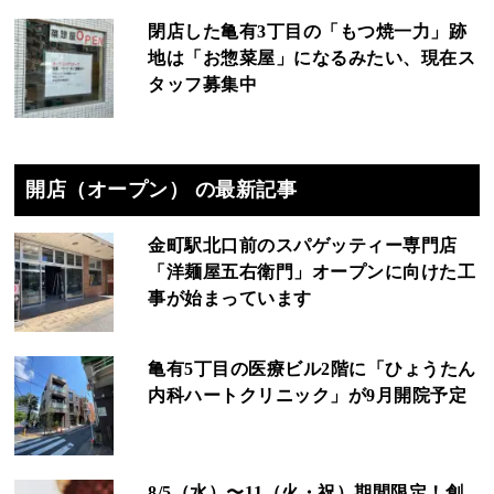
閉店した亀有3丁目の「もつ焼一力」跡
地は「お惣菜屋」になるみたい、現在ス
タッフ募集中
開店（オープン） の最新記事
金町駅北口前のスパゲッティー専門店
「洋麺屋五右衛門」オープンに向けた工
事が始まっています
亀有5丁目の医療ビル2階に「ひょうたん
内科ハートクリニック」が9月開院予定
8/5（水）〜11（火・祝）期間限定！創