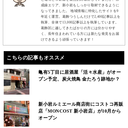
成線エリア、新小岩もしっかり取材できるように
なってきました。 地域情報に特化したサイトを9
年近く運営。葛飾つうしんだけで2,400記事以上を
執筆、全体で13,000記事以上を執筆しています。
葛飾区に越してきたばかりの方には分かりやす
く、長年住まわれている方には新たな発見をお届
けできるよう頑張っていきます！
こちらの記事もオススメ
亀有5丁目に居酒屋「活々水産」がオー
プン予定、炭火焼鳥 金たろう跡地か？
新小岩ルミエール商店街にコストコ再販
店「MONCOST 新小岩店」が10月から
オープン