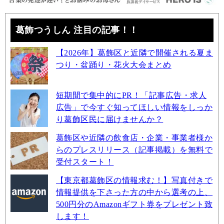
葛飾つうしん 注目の記事！！
【2026年】葛飾区と近隣で開催される夏ま
つり・盆踊り・花火大会まとめ
短期間で集中的にPR！「記事広告・求人
広告」で今すぐ知ってほしい情報をしっか
り葛飾区民に届けませんか？
葛飾区や近隣の飲食店・企業・事業者様か
らのプレスリリース（記事掲載）を無料で
受付スタート！
【東京都葛飾区の情報求む！】写真付きで
情報提供を下さった方の中から選考の上、
500円分のAmazonギフト券をプレゼント致
します！