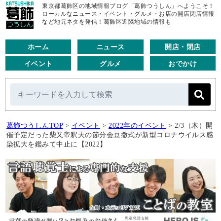
東京都葛飾区の地域情報ブログ「葛飾つうしん」へようこそ！
ローカルなニュース・イベント・グルメ・お店の開店閉店情報
など地元ネタを発信！葛飾区近隣地域の情報も
ホーム
ニュース
開店・閉店
イベント
グルメ
おでかけ
葛飾つうしんTOP
>
イベント
>
2022年のイベント
>
2/3（木）開
催予定だった柴又帝釈天の節分会豆撒式が新型コロナウイルス感
染拡大を鑑みて中止に【2022】