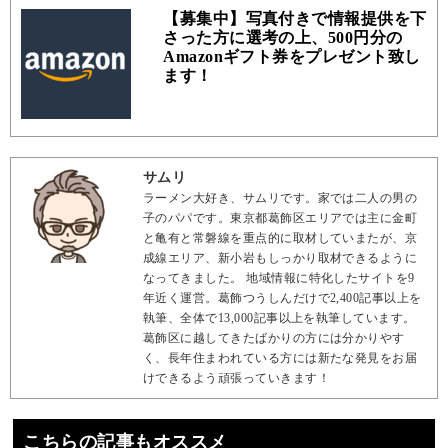
【募集中】写真付きで情報提供を下
さった方に選考の上、500円分の
Amazonギフト券をプレゼント致し
ます！
サムリ
ラーメン大好き、サムリです。家では二人の男の
子のパパです。東京都葛飾区エリアでは主に金町
と亀有と常磐線を重点的に取材していまたが、京
成線エリア、新小岩もしっかり取材できるように
なってきました。 地域情報に特化したサイトを9
年近く運営。葛飾つうしんだけで2,400記事以上を
執筆、全体で13,000記事以上を執筆しています。
葛飾区に越してきたばかりの方には分かりやす
く、長年住まわれている方には新たな発見をお届
けできるよう頑張っていきます！
こちらの記事もオススメ