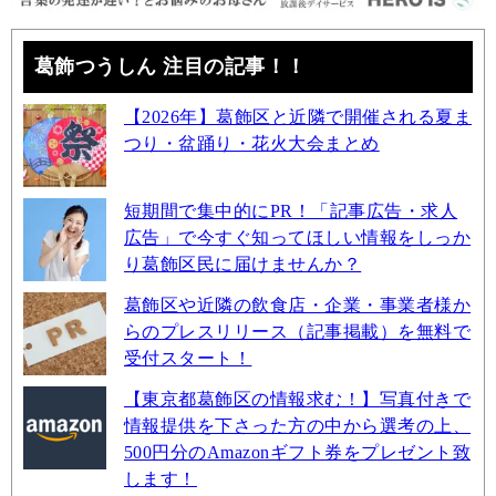
葛飾つうしん 注目の記事！！
【2026年】葛飾区と近隣で開催される夏ま
つり・盆踊り・花火大会まとめ
短期間で集中的にPR！「記事広告・求人
広告」で今すぐ知ってほしい情報をしっか
り葛飾区民に届けませんか？
葛飾区や近隣の飲食店・企業・事業者様か
らのプレスリリース（記事掲載）を無料で
受付スタート！
【東京都葛飾区の情報求む！】写真付きで
情報提供を下さった方の中から選考の上、
500円分のAmazonギフト券をプレゼント致
します！