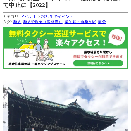
て中止に【2022】
カテゴリ:
イベント
>
2022年のイベント
タグ:
柴又
,
柴又帝釈天（題経寺）
,
柴又駅・新柴又駅
,
節分