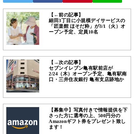
【←前の記事】
細田3丁目に小規模デイサービスの
「匠楽館 ほそだ粋」が3/1（火）オ
ープン予定、定員10名
【→次の記事】
セブンイレブン亀有駅前店が
2/24（木）オープン予定、亀有駅南
口・三井住友銀行 亀有支店跡地か
【募集中】写真付きで情報提供を下
さった方に選考の上、500円分の
Amazonギフト券をプレゼント致し
ます！