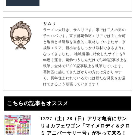
サムリ
ラーメン大好き、サムリです。家では二人の男の
子のパパです。東京都葛飾区エリアでは主に金町
と亀有と常磐線を重点的に取材していまたが、京
成線エリア、新小岩もしっかり取材できるように
なってきました。 地域情報に特化したサイトを9
年近く運営。葛飾つうしんだけで2,400記事以上を
執筆、全体で13,000記事以上を執筆しています。
葛飾区に越してきたばかりの方には分かりやす
く、長年住まわれている方には新たな発見をお届
けできるよう頑張っていきます！
こちらの記事もオススメ
12/27（土）28（日）アリオ亀有にサン
リオカフェワゴン「マイメロディ＆クロ
ミ アニバーサリー号」がやって来る！