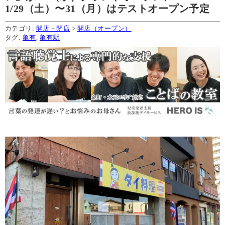
1/29（土）〜31（月）はテストオープン予定
カテゴリ:
開店・閉店
>
開店（オープン）
タグ:
亀有
,
亀有駅