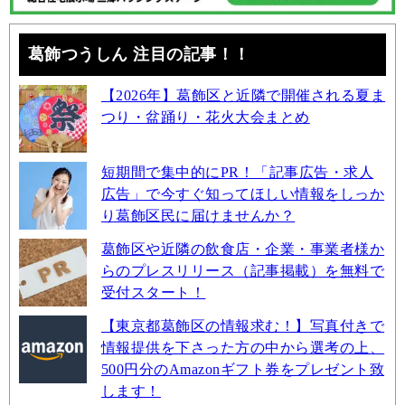
葛飾つうしん 注目の記事！！
【2026年】葛飾区と近隣で開催される夏ま
つり・盆踊り・花火大会まとめ
短期間で集中的にPR！「記事広告・求人
広告」で今すぐ知ってほしい情報をしっか
り葛飾区民に届けませんか？
葛飾区や近隣の飲食店・企業・事業者様か
らのプレスリリース（記事掲載）を無料で
受付スタート！
【東京都葛飾区の情報求む！】写真付きで
情報提供を下さった方の中から選考の上、
500円分のAmazonギフト券をプレゼント致
します！