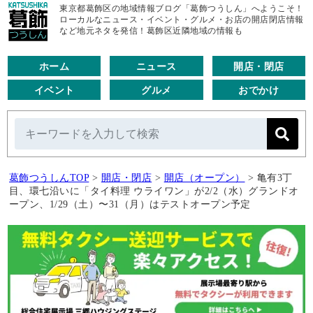
東京都葛飾区の地域情報ブログ「葛飾つうしん」へようこそ！
ローカルなニュース・イベント・グルメ・お店の開店閉店情報
など地元ネタを発信！葛飾区近隣地域の情報も
ホーム
ニュース
開店・閉店
イベント
グルメ
おでかけ
葛飾つうしんTOP
>
開店・閉店
>
開店（オープン）
>
亀有3丁
目、環七沿いに「タイ料理 ウライワン」が2/2（水）グランドオ
ープン、1/29（土）〜31（月）はテストオープン予定