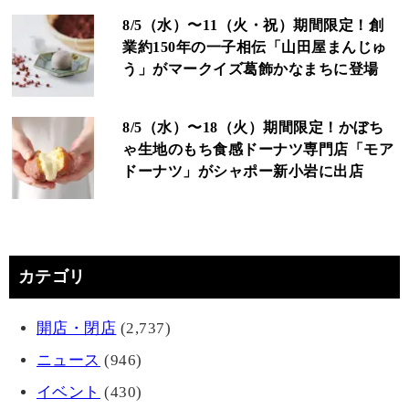
8/5（水）〜11（火・祝）期間限定！創
業約150年の一子相伝「山田屋まんじゅ
う」がマークイズ葛飾かなまちに登場
8/5（水）〜18（火）期間限定！かぼち
ゃ生地のもち食感ドーナツ専門店「モア
ドーナツ」がシャポー新小岩に出店
カテゴリ
開店・閉店
(2,737)
ニュース
(946)
イベント
(430)