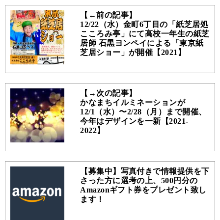
【←前の記事】
12/22（水）金町6丁目の「紙芝居処
こころみ亭」にて高校一年生の紙芝
居師 石黒ヨンペイによる「東京紙
芝居ショー」が開催【2021】
【→次の記事】
かなまちイルミネーションが
12/1（水）〜2/28（月）まで開催、
今年はデザインを一新【2021-
2022】
【募集中】写真付きで情報提供を下
さった方に選考の上、500円分の
Amazonギフト券をプレゼント致し
ます！