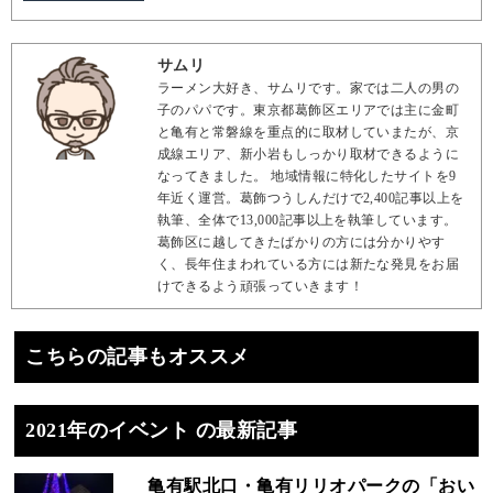
サムリ
ラーメン大好き、サムリです。家では二人の男の
子のパパです。東京都葛飾区エリアでは主に金町
と亀有と常磐線を重点的に取材していまたが、京
成線エリア、新小岩もしっかり取材できるように
なってきました。 地域情報に特化したサイトを9
年近く運営。葛飾つうしんだけで2,400記事以上を
執筆、全体で13,000記事以上を執筆しています。
葛飾区に越してきたばかりの方には分かりやす
く、長年住まわれている方には新たな発見をお届
けできるよう頑張っていきます！
こちらの記事もオススメ
2021年のイベント の最新記事
亀有駅北口・亀有リリオパークの「おい