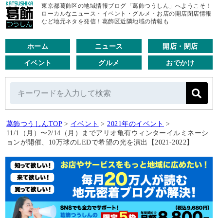
東京都葛飾区の地域情報ブログ「葛飾つうしん」へようこそ！
ローカルなニュース・イベント・グルメ・お店の開店閉店情報
など地元ネタを発信！葛飾区近隣地域の情報も
ホーム
ニュース
開店・閉店
イベント
グルメ
おでかけ
葛飾つうしんTOP
>
イベント
>
2021年のイベント
>
11/1（月）〜2/14（月）までアリオ亀有ウィンターイルミネーシ
ョンが開催、10万球のLEDで希望の光を演出【2021-2022】