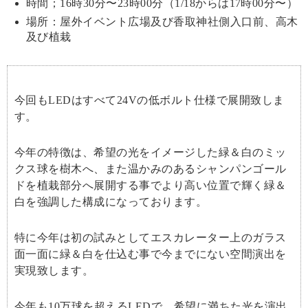
時間；16時30分〜23時00分（1/18からは17時00分〜）
場所：屋外イベント広場及び香取神社側入口前、高木
及び植栽
今回もLEDはすべて24Vの低ボルト仕様で展開致しま
す。
今年の特徴は、希望の光をイメージした緑＆白のミッ
クス球を樹木へ、また温かみのあるシャンパンゴール
ドを植栽部分へ展開する事でより高い位置で輝く緑＆
白を強調した構成になっております。
特に今年は初の試みとしてエスカレーター上のガラス
面一面に緑＆白を仕込む事で今までにない空間演出を
実現致します。
今年も10万球を超えるLEDで、希望に満ちた光を演出