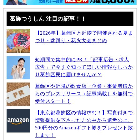
葛飾つうしん 注目の記事！！
【2026年】葛飾区と近隣で開催される夏ま
つり・盆踊り・花火大会まとめ
短期間で集中的にPR！「記事広告・求人
広告」で今すぐ知ってほしい情報をしっか
り葛飾区民に届けませんか？
葛飾区や近隣の飲食店・企業・事業者様か
らのプレスリリース（記事掲載）を無料で
受付スタート！
【東京都葛飾区の情報求む！】写真付きで
情報提供を下さった方の中から選考の上、
500円分のAmazonギフト券をプレゼント致
します！