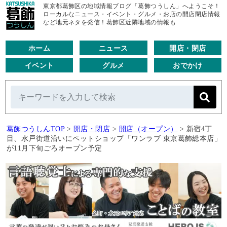
東京都葛飾区の地域情報ブログ「葛飾つうしん」へようこそ！
ローカルなニュース・イベント・グルメ・お店の開店閉店情報
など地元ネタを発信！葛飾区近隣地域の情報も
ホーム
ニュース
開店・閉店
イベント
グルメ
おでかけ
葛飾つうしんTOP
>
開店・閉店
>
開店（オープン）
>
新宿4丁
目、水戸街道沿いにペットショップ「ワンラブ 東京葛飾総本店」
が11月下旬ごろオープン予定