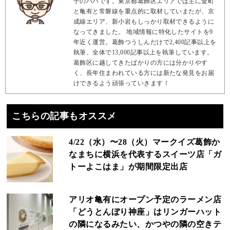
子のパパです。東京都葛飾区エリアでは主に金町
と亀有と常磐線を重点的に取材していまたが、京
成線エリア、新小岩もしっかり取材できるように
なってきました。 地域情報に特化したサイトを9
年近く運営。葛飾つうしんだけで2,400記事以上を
執筆、全体で13,000記事以上を執筆しています。
葛飾区に越してきたばかりの方には分かりやす
く、長年住まわれている方には新たな発見をお届
けできるよう頑張っていきます！
こちらの記事もオススメ
4/22（水）〜28（火）マークイズ葛飾か
なまちに横浜を代表するスイーツ店「ガ
トーよこはま」が期間限定出店
アリオ亀有にオープン予定のラーメン店
「どうとんぼり神座」はリンガーハット
の隣になるみたい、かつやの隣の空きテ