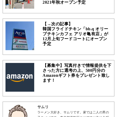
2021年秋オープン予定
【→次の記事】
韓国フライドチキン「bb.q オリー
ブチキンカフェ アリオ亀有店」が
12月上旬フードコートにオープン
予定
【募集中】写真付きで情報提供を下
さった方に選考の上、500円分の
Amazonギフト券をプレゼント致し
ます！
サムリ
ラーメン大好き、サムリです。家では二人の男の