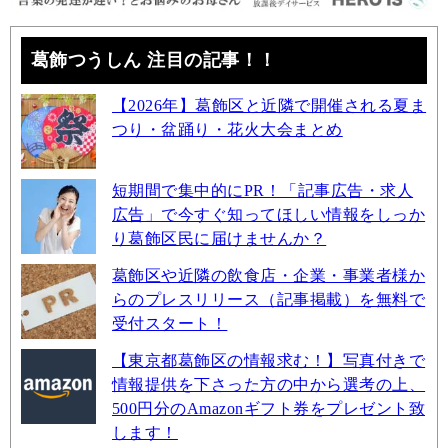
葛飾つうしん 注目の記事！！
【2026年】葛飾区と近隣で開催される夏ま
つり・盆踊り・花火大会まとめ
短期間で集中的にPR！「記事広告・求人
広告」で今すぐ知ってほしい情報をしっか
り葛飾区民に届けませんか？
葛飾区や近隣の飲食店・企業・事業者様か
らのプレスリリース（記事掲載）を無料で
受付スタート！
【東京都葛飾区の情報求む！】写真付きで
情報提供を下さった方の中から選考の上、
500円分のAmazonギフト券をプレゼント致
します！