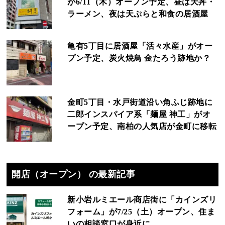
が6/11（木）オープン予定、昼は天丼・
ラーメン、夜は天ぷらと和食の居酒屋
亀有5丁目に居酒屋「活々水産」がオー
プン予定、炭火焼鳥 金たろう跡地か？
金町5丁目・水戸街道沿い角ふじ跡地に
二郎インスパイア系「麺屋 神工」がオ
ープン予定、南柏の人気店が金町に移転
開店（オープン） の最新記事
新小岩ルミエール商店街に「カインズリ
フォーム」が7/25（土）オープン、住ま
いの相談窓口が身近に