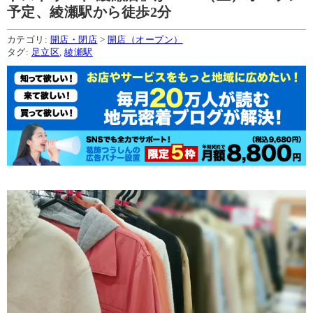
予定、綾瀬駅から徒歩2分
カテゴリ:
開店・閉店
>
開店（オープン）
タグ:
足立区
,
綾瀬駅