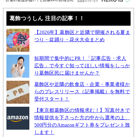
葛飾つうしん 注目の記事！！
【2026年】葛飾区と近隣で開催される夏ま
つり・盆踊り・花火大会まとめ
短期間で集中的にPR！「記事広告・求人
広告」で今すぐ知ってほしい情報をしっか
り葛飾区民に届けませんか？
葛飾区や近隣の飲食店・企業・事業者様か
らのプレスリリース（記事掲載）を無料で
受付スタート！
【東京都葛飾区の情報求む！】写真付きで
情報提供を下さった方の中から選考の上、
500円分のAmazonギフト券をプレゼント致
します！