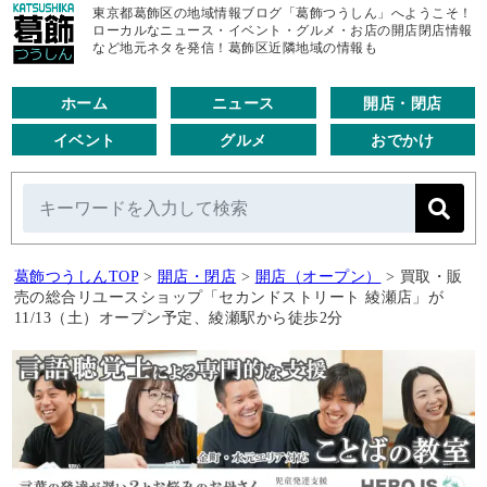
東京都葛飾区の地域情報ブログ「葛飾つうしん」へようこそ！
ローカルなニュース・イベント・グルメ・お店の開店閉店情報
など地元ネタを発信！葛飾区近隣地域の情報も
ホーム
ニュース
開店・閉店
イベント
グルメ
おでかけ
葛飾つうしんTOP
>
開店・閉店
>
開店（オープン）
>
買取・販
売の総合リユースショップ「セカンドストリート 綾瀬店」が
11/13（土）オープン予定、綾瀬駅から徒歩2分