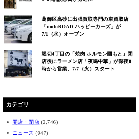
葛飾区高砂に出張買取専門の車買取店
「motoROAD ハッピーカーズ」が
7/1（水）オープン
堀切4丁目の「焼肉 ホルモン國もと」閉
店後にラーメン店「夜鳴中華」が深夜0
時から営業、7/7（火）スタート
カテゴリ
開店・閉店
(2,746)
ニュース
(947)