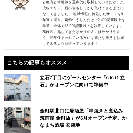
と亀有と常磐線を重点的に取材していまたが、京
成線エリア、新小岩もしっかり取材できるように
なってきました。 地域情報に特化したサイトを9
年近く運営。葛飾つうしんだけで2,400記事以上を
執筆、全体で13,000記事以上を執筆しています。
葛飾区に越してきたばかりの方には分かりやす
く、長年住まわれている方には新たな発見をお届
けできるよう頑張っていきます！
こちらの記事もオススメ
立石7丁目にゲームセンター「GiGO 立
石」がオープンに向けて準備中
金町駅北口に居酒屋「串焼きと煮込み
筑前屋 金町店」が6月オープン予定、か
なまち酒場 玄跡地