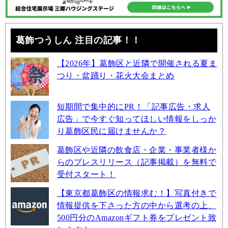
葛飾つうしん 注目の記事！！
【2026年】葛飾区と近隣で開催される夏ま
つり・盆踊り・花火大会まとめ
短期間で集中的にPR！「記事広告・求人
広告」で今すぐ知ってほしい情報をしっか
り葛飾区民に届けませんか？
葛飾区や近隣の飲食店・企業・事業者様か
らのプレスリリース（記事掲載）を無料で
受付スタート！
【東京都葛飾区の情報求む！】写真付きで
情報提供を下さった方の中から選考の上、
500円分のAmazonギフト券をプレゼント致