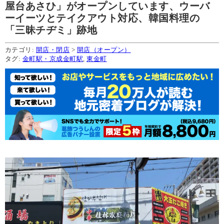
屋台あさひ」がオープンしています、ウーバ
ーイーツとテイクアウト対応、韓国料理の
「三昧チヂミ」跡地
カテゴリ:
開店・閉店
>
開店（オープン）
タグ:
金町駅・京成金町駅
,
東金町