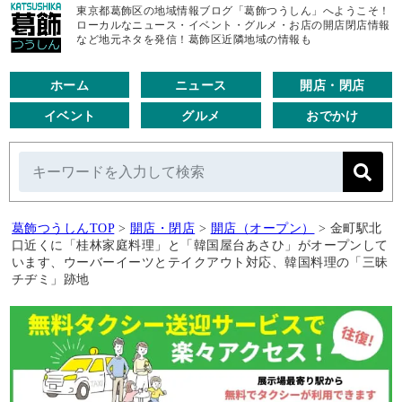
東京都葛飾区の地域情報ブログ「葛飾つうしん」へようこそ！
ローカルなニュース・イベント・グルメ・お店の開店閉店情報
など地元ネタを発信！葛飾区近隣地域の情報も
ホーム
ニュース
開店・閉店
イベント
グルメ
おでかけ
葛飾つうしんTOP
>
開店・閉店
>
開店（オープン）
>
金町駅北
口近くに「桂林家庭料理」と「韓国屋台あさひ」がオープンして
います、ウーバーイーツとテイクアウト対応、韓国料理の「三昧
チヂミ」跡地