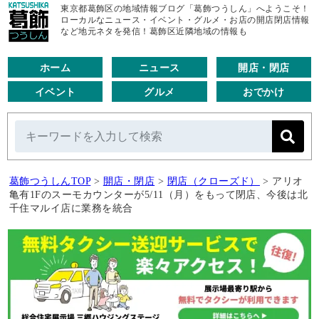
東京都葛飾区の地域情報ブログ「葛飾つうしん」へようこそ！
ローカルなニュース・イベント・グルメ・お店の開店閉店情報
など地元ネタを発信！葛飾区近隣地域の情報も
ホーム
ニュース
開店・閉店
イベント
グルメ
おでかけ
葛飾つうしんTOP
>
開店・閉店
>
閉店（クローズド）
>
アリオ
亀有1Fのスーモカウンターが5/11（月）をもって閉店、今後は北
千住マルイ店に業務を統合