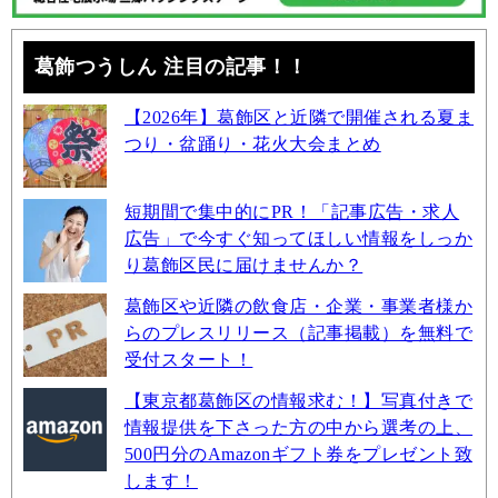
葛飾つうしん 注目の記事！！
【2026年】葛飾区と近隣で開催される夏ま
つり・盆踊り・花火大会まとめ
短期間で集中的にPR！「記事広告・求人
広告」で今すぐ知ってほしい情報をしっか
り葛飾区民に届けませんか？
葛飾区や近隣の飲食店・企業・事業者様か
らのプレスリリース（記事掲載）を無料で
受付スタート！
【東京都葛飾区の情報求む！】写真付きで
情報提供を下さった方の中から選考の上、
500円分のAmazonギフト券をプレゼント致
します！