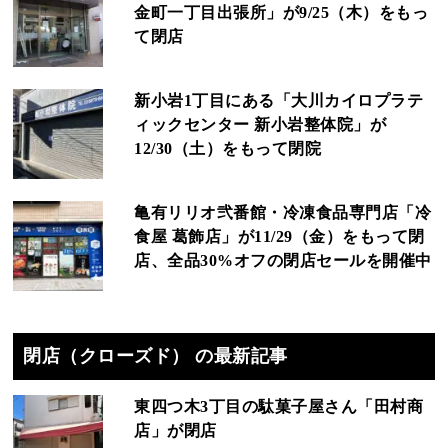
金町一丁目出張所」が9/25（木）をもっ
て閉店
新小岩1丁目にある「大川カイロプラテ
ィックセンター 新小岩整体院」が
12/30（土）をもって閉院
亀有リリオ弐番館・冷凍食品専門店「冷
食屋 葛飾店」が11/29（金）をもって閉
店、全品30%オフの閉店セールを開催中
閉店（クローズド） の最新記事
東四つ木3丁目の駄菓子屋さん「田村商
店」が閉店