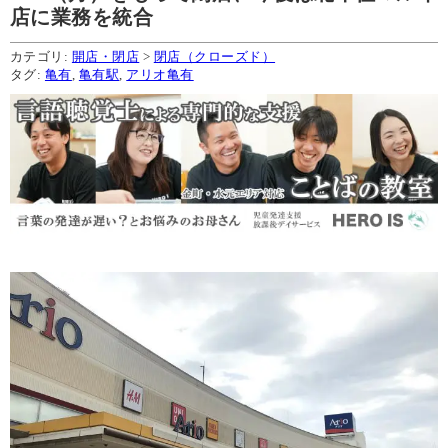
店に業務を統合
カテゴリ:
開店・閉店
>
閉店（クローズド）
タグ:
亀有
,
亀有駅
,
アリオ亀有