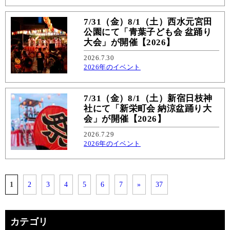
7/31（金）8/1（土）西水元宮田
公園にて「青葉子ども会 盆踊り
大会」が開催【2026】
2026.7.30
2026年のイベント
7/31（金）8/1（土）新宿日枝神
社にて「新栄町会 納涼盆踊り大
会」が開催【2026】
2026.7.29
2026年のイベント
1
2
3
4
5
6
7
»
37
カテゴリ