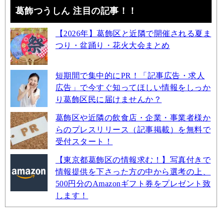
葛飾つうしん 注目の記事！！
【2026年】葛飾区と近隣で開催される夏ま
つり・盆踊り・花火大会まとめ
短期間で集中的にPR！「記事広告・求人
広告」で今すぐ知ってほしい情報をしっか
り葛飾区民に届けませんか？
葛飾区や近隣の飲食店・企業・事業者様か
らのプレスリリース（記事掲載）を無料で
受付スタート！
【東京都葛飾区の情報求む！】写真付きで
情報提供を下さった方の中から選考の上、
500円分のAmazonギフト券をプレゼント致
します！