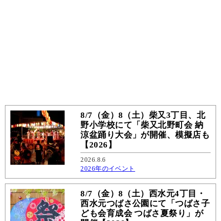
8/7（金）8（土）柴又3丁目、北
野小学校にて「柴又北野町会 納
涼盆踊り大会」が開催、模擬店も
【2026】
2026.8.6
2026年のイベント
8/7（金）8（土）西水元4丁目・
西水元つばさ公園にて「つばさ子
ども会育成会 つばさ夏祭り」が