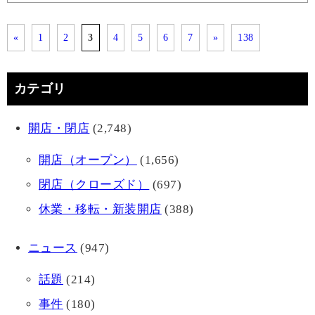
«
1
2
3
4
5
6
7
»
138
カテゴリ
開店・閉店
(2,748)
開店（オープン）
(1,656)
閉店（クローズド）
(697)
休業・移転・新装開店
(388)
ニュース
(947)
話題
(214)
事件
(180)