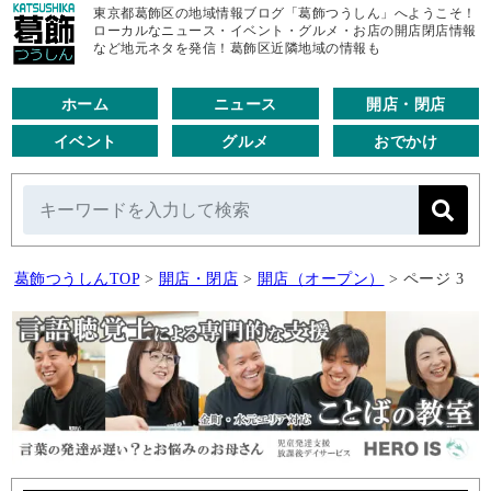
東京都葛飾区の地域情報ブログ「葛飾つうしん」へようこそ！
ローカルなニュース・イベント・グルメ・お店の開店閉店情報
など地元ネタを発信！葛飾区近隣地域の情報も
ホーム
ニュース
開店・閉店
イベント
グルメ
おでかけ
葛飾つうしんTOP
>
開店・閉店
>
開店（オープン）
>
ページ 3