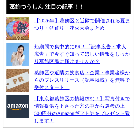
葛飾つうしん 注目の記事！！
【2026年】葛飾区と近隣で開催される夏ま
つり・盆踊り・花火大会まとめ
短期間で集中的にPR！「記事広告・求人
広告」で今すぐ知ってほしい情報をしっか
り葛飾区民に届けませんか？
葛飾区や近隣の飲食店・企業・事業者様か
らのプレスリリース（記事掲載）を無料で
受付スタート！
【東京都葛飾区の情報求む！】写真付きで
情報提供を下さった方の中から選考の上、
500円分のAmazonギフト券をプレゼント致
します！