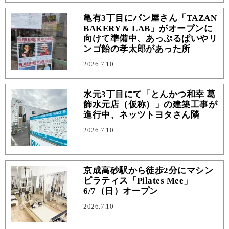
亀有3丁目にパン屋さん「TAZAN
BAKERY & LAB」がオープンに
向けて準備中、あっぷるぱいやリ
ンゴ飴の孝太郎があった所
2026.7.10
水元3丁目にて「とんかつ和幸 葛
飾水元店（仮称）」の建築工事が
進行中、ネッツトヨタさん隣
2026.7.10
京成高砂駅から徒歩2分にマシン
ピラティス「Pilates Mee」
6/7（日）オープン
2026.7.10