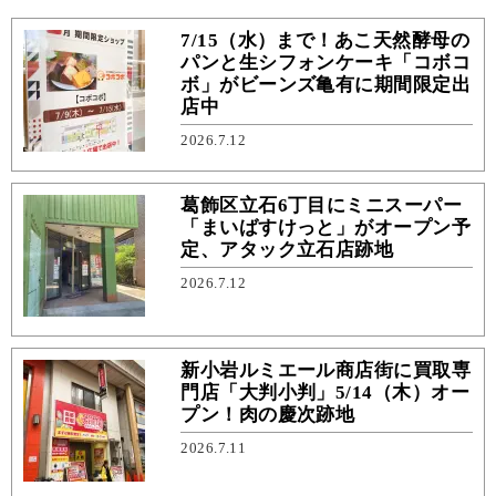
7/15（水）まで！あこ天然酵母の
パンと生シフォンケーキ「コボコ
ボ」がビーンズ亀有に期間限定出
店中
2026.7.12
葛飾区立石6丁目にミニスーパー
「まいばすけっと」がオープン予
定、アタック立石店跡地
2026.7.12
新小岩ルミエール商店街に買取専
門店「大判小判」5/14（木）オー
プン！肉の慶次跡地
2026.7.11