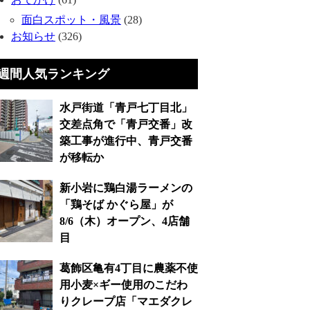
面白スポット・風景
(28)
お知らせ
(326)
週間人気ランキング
水戸街道「青戸七丁目北」
交差点角で「青戸交番」改
築工事が進行中、青戸交番
が移転か
新小岩に鶏白湯ラーメンの
「鶏そば かぐら屋」が
8/6（木）オープン、4店舗
目
葛飾区亀有4丁目に農薬不使
用小麦×ギー使用のこだわ
りクレープ店「マエダクレ