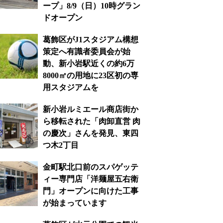
ープ」8/9（日）10時グラン
ドオープン
葛飾区がJ1スタジアム構想
策定へ有識者委員会が始
動、新小岩駅近くの約6万
8000㎡の用地に23区初の専
用スタジアムを
新小岩ルミエール商店街か
ら移転された「肉卸直営 肉
の慶次」さんを発見、東四
つ木2丁目
金町駅北口前のスパゲッテ
ィー専門店「洋麺屋五右衛
門」オープンに向けた工事
が始まっています