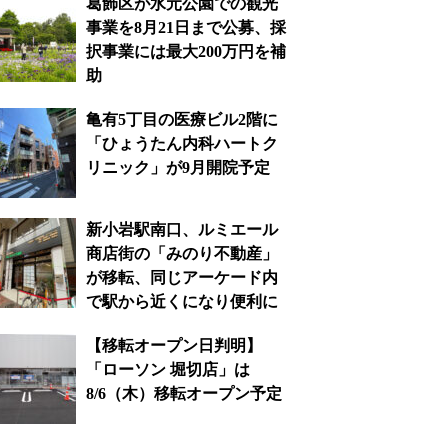
葛飾区が水元公園での観光
事業を8月21日まで公募、採
択事業には最大200万円を補
助
亀有5丁目の医療ビル2階に
「ひょうたん内科ハートク
リニック」が9月開院予定
新小岩駅南口、ルミエール
商店街の「みのり不動産」
が移転、同じアーケード内
で駅から近くになり便利に
【移転オープン日判明】
「ローソン 堀切店」は
8/6（木）移転オープン予定