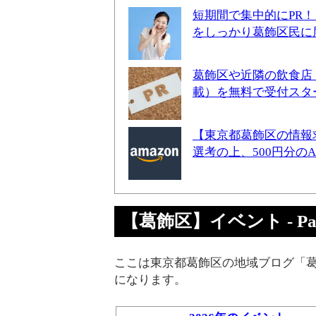
短期間で集中的にPR
をしっかり葛飾区民に
葛飾区や近隣の飲食店
載）を無料で受付スタ
【東京都葛飾区の情報
選考の上、500円分の
【葛飾区】イベント - Part
ここは東京都葛飾区の地域ブログ「葛
になります。