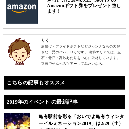
さった方に選考の上、500円分の
Amazonギフト券をプレゼント致し
ます！
りく
唐揚げ・フライドポテトなどジャンクなもの大好
きな一児のパパ、りくです。 葛飾エリアでは、立
石・青戸・高砂あたりを中心に取材しています。
立石でせんべろツアーしてみたいなあ。
こちらの記事もオススメ
2019年のイベント の最新記事
亀有駅前を彩る「おいでよ亀有ウィンタ
ーイルミネーション2019」は2/29（土）