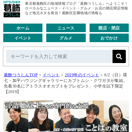
東京都葛飾区の地域情報ブログ「葛飾つうしん」へようこそ！
ローカルなニュース・イベント・グルメ・お店の開店閉店情報
など地元ネタを発信！葛飾区近隣地域の情報も
ホーム
ニュース
開店・閉店
イベント
グルメ
おでかけ
葛飾つうしんTOP
>
イベント
>
2019年のイベント
>
6/2（日）環
七・加平ハウジングギャラリーにカブトムシ・クワガタが集結、
先着30名にアトラスオオカブトをプレゼント、小学生以下限定
【2019】