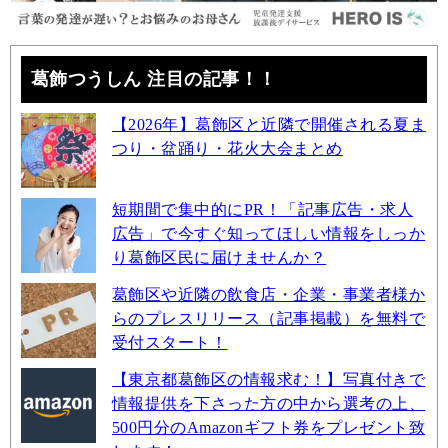
葛飾つうしん 注目の記事！！
【2026年】葛飾区と近隣で開催される夏ま
つり・盆踊り・花火大会まとめ
短期間で集中的にPR！「記事広告・求人
広告」で今すぐ知ってほしい情報をしっか
り葛飾区民に届けませんか？
葛飾区や近隣の飲食店・企業・事業者様か
らのプレスリリース（記事掲載）を無料で
受付スタート！
【東京都葛飾区の情報求む！】写真付きで
情報提供を下さった方の中から選考の上、
500円分のAmazonギフト券をプレゼント致