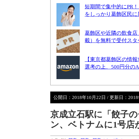
短期間で集中的にPR
をしっかり葛飾区民に
葛飾区や近隣の飲食店
載）を無料で受付スタ
【東京都葛飾区の情報
選考の上、500円分の
公開日：
2018年10月22日
/ 更新日：
201
京成立石駅に「餃子のチ
ン、ベトナムに1号店