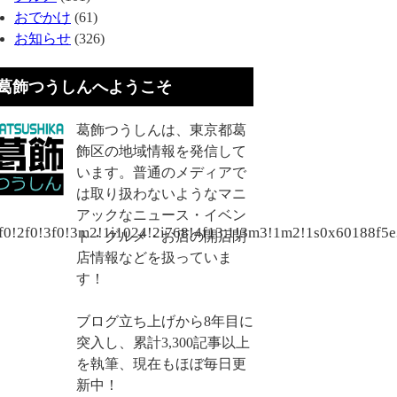
おでかけ
(61)
お知らせ
(326)
葛飾つうしんへようこそ
葛飾つうしんは、東京都葛
飾区の地域情報を発信して
います。普通のメディアで
は取り扱わないようなマニ
アックなニュース・イベン
1f0!2f0!3f0!3m2!1i1024!2i768!4f13.1!3m3!1m2!1s0x6018
ト・グルメ・お店の開店閉
店情報などを扱っていま
す！
ブログ立ち上げから8年目に
突入し、累計3,300記事以上
を執筆、現在もほぼ毎日更
新中！