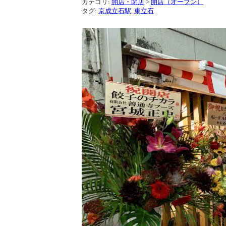
カテゴリ:
開店・閉店
>
開店（オープン）
タグ:
京成立石駅
,
東立石