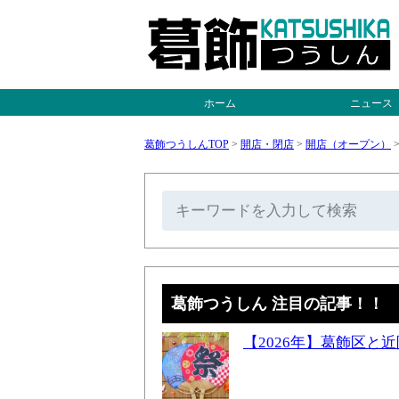
ホーム
ニュース
葛飾つうしんTOP
>
開店・閉店
>
開店（オープン）
葛飾つうしん 注目の記事！！
【2026年】葛飾区