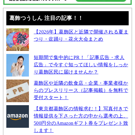
葛飾つうしん 注目の記事！！
【2026年】葛飾区と近隣で開催される夏ま
つり・盆踊り・花火大会まとめ
短期間で集中的にPR！「記事広告・求人
広告」で今すぐ知ってほしい情報をしっか
り葛飾区民に届けませんか？
葛飾区や近隣の飲食店・企業・事業者様か
らのプレスリリース（記事掲載）を無料で
受付スタート！
【東京都葛飾区の情報求む！】写真付きで
情報提供を下さった方の中から選考の上、
500円分のAmazonギフト券をプレゼント致
します！