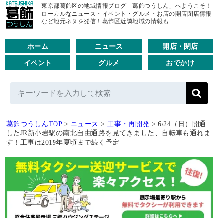
東京都葛飾区の地域情報ブログ「葛飾つうしん」へようこそ！
ローカルなニュース・イベント・グルメ・お店の開店閉店情報
など地元ネタを発信！葛飾区近隣地域の情報も
ホーム
ニュース
開店・閉店
イベント
グルメ
おでかけ
葛飾つうしんTOP
>
ニュース
>
工事・再開発
>
6/24（日）開通
したJR新小岩駅の南北自由通路を見てきました、自転車も通れま
す！工事は2019年夏頃まで続く予定