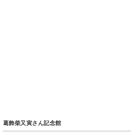
葛飾柴又寅さん記念館