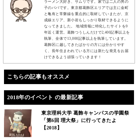
ラーメン大好き、サムリです。家では二人の男の
子のパパです。東京都葛飾区エリアでは主に金町
と亀有と常磐線を重点的に取材していまたが、京
成線エリア、新小岩もしっかり取材できるように
なってきました。 地域情報に特化したサイトを9
年近く運営。葛飾つうしんだけで2,400記事以上を
執筆、全体で13,000記事以上を執筆しています。
葛飾区に越してきたばかりの方には分かりやす
く、長年住まわれている方には新たな発見をお届
けできるよう頑張っていきます！
こちらの記事もオススメ
2018年のイベント の最新記事
東京理科大学 葛飾キャンパスの学園祭
「第6回 理大祭」に行ってきたよ
【2018】