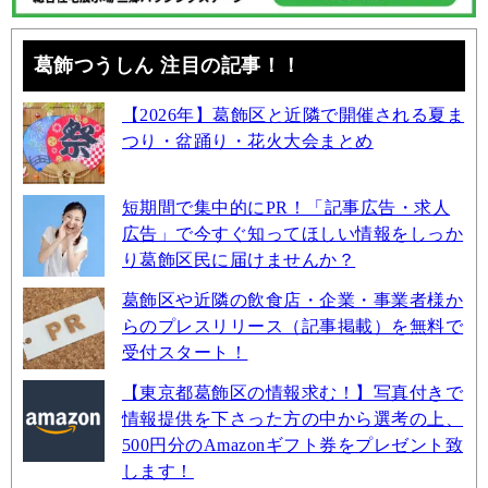
葛飾つうしん 注目の記事！！
【2026年】葛飾区と近隣で開催される夏ま
つり・盆踊り・花火大会まとめ
短期間で集中的にPR！「記事広告・求人
広告」で今すぐ知ってほしい情報をしっか
り葛飾区民に届けませんか？
葛飾区や近隣の飲食店・企業・事業者様か
らのプレスリリース（記事掲載）を無料で
受付スタート！
【東京都葛飾区の情報求む！】写真付きで
情報提供を下さった方の中から選考の上、
500円分のAmazonギフト券をプレゼント致
します！