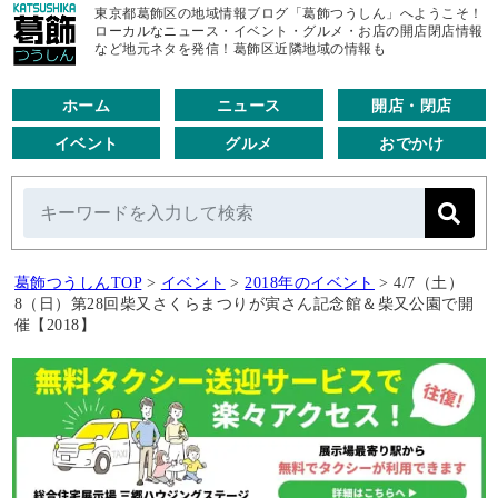
東京都葛飾区の地域情報ブログ「葛飾つうしん」へようこそ！
ローカルなニュース・イベント・グルメ・お店の開店閉店情報
など地元ネタを発信！葛飾区近隣地域の情報も
ホーム
ニュース
開店・閉店
イベント
グルメ
おでかけ
葛飾つうしんTOP
>
イベント
>
2018年のイベント
>
4/7（土）
8（日）第28回柴又さくらまつりが寅さん記念館＆柴又公園で開
催【2018】