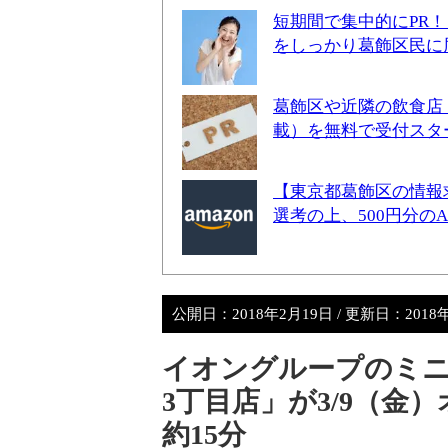
短期間で集中的にPR
をしっかり葛飾区民に
葛飾区や近隣の飲食店
載）を無料で受付スタ
【東京都葛飾区の情報
選考の上、500円分の
公開日：
2018年2月19日
/ 更新日：
2018
イオングループのミ
3丁目店」が3/9（金
約15分