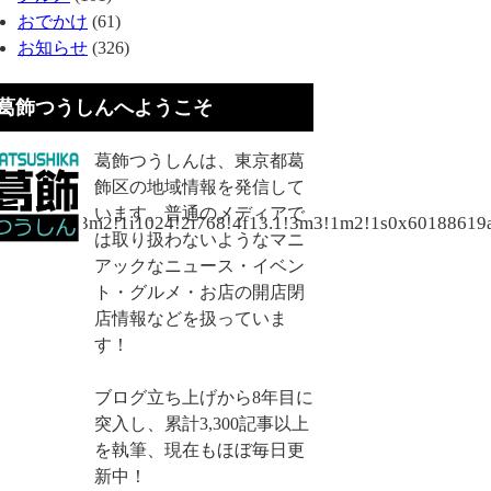
おでかけ
(61)
お知らせ
(326)
葛飾つうしんへようこそ
葛飾つうしんは、東京都葛
飾区の地域情報を発信して
います。普通のメディアで
f0!2f0!3f0!3m2!1i1024!2i768!4f13.1!3m3!1m2!1s0x60188
は取り扱わないようなマニ
アックなニュース・イベン
ト・グルメ・お店の開店閉
店情報などを扱っていま
す！
ブログ立ち上げから8年目に
突入し、累計3,300記事以上
を執筆、現在もほぼ毎日更
新中！