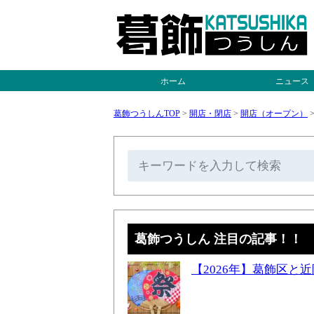
ホーム
ニュース
葛飾つうしんTOP
>
開店・閉店
>
開店（オープン）
葛飾つうしん 注目の記事！！
【2026年】葛飾区