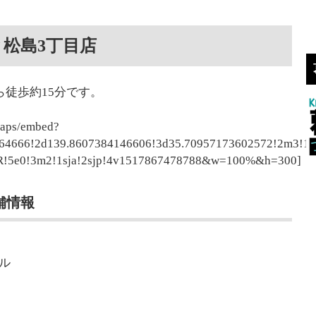
松島3丁目店
ら徒歩約15分です。
maps/embed?
64666!2d139.8607384146606!3d35.70957173602572!2m3!1
!5e0!3m2!1sja!2sjp!4v1517867478788&w=100%&h=300]
舗情報
ビル