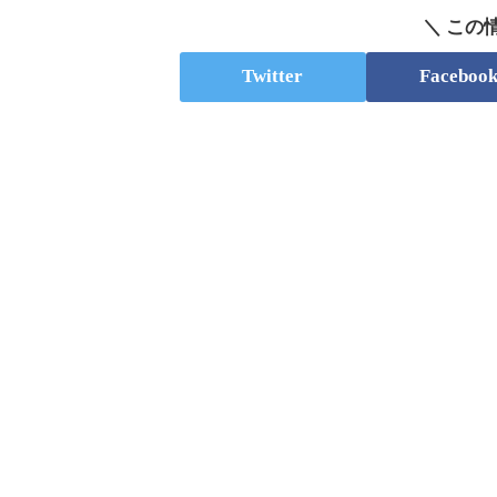
＼ この
Twitter
Faceboo