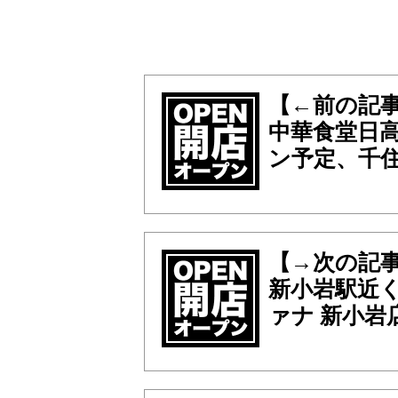
【←前の記
中華食堂日高
ン予定、千
【→次の記
新小岩駅近
ァナ 新小岩