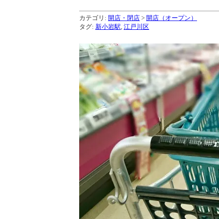
カテゴリ:
開店・閉店
>
開店（オープン）
タグ:
新小岩駅
,
江戸川区