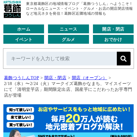
東京都葛飾区の地域情報ブログ「葛飾つうしん」へようこそ！
ローカルなニュース・イベント・グルメ・お店の開店閉店情報
など地元ネタを発信！葛飾区近隣地域の情報も
ホーム
ニュース
開店・閉店
イベント
グルメ
おでかけ
葛飾つうしんTOP
>
開店・閉店
>
開店（オープン）
>
2/18（水）〜2/24（火）マークイズ葛飾かなまち、マイスイーツ
にて「清明堂芋店」期間限定出店、国産芋にこだわったお芋専門
店が登場