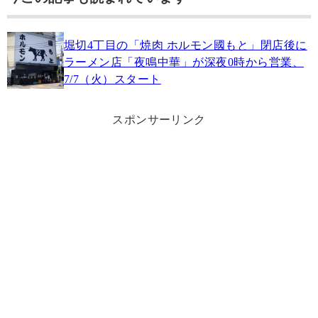
堀切4丁目の「焼肉 ホルモン國もと」閉店後に
ラーメン店「夜鳴中華」が深夜0時から営業、
7/7（火）スタート
スポンサーリンク