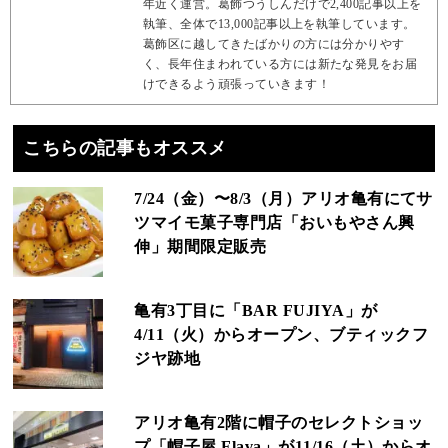
年近く運営。葛飾つうしんだけで2,400記事以上を
執筆、全体で13,000記事以上を執筆しています。
葛飾区に越してきたばかりの方には分かりやす
く、長年住まわれている方には新たな発見をお届
けできるよう頑張っていきます！
こちらの記事もオススメ
7/24（金）〜8/3（月）アリオ亀有にてサ
ツマイモ菓子専門店「おいもやさん興
伸」期間限定販売
亀有3丁目に「BAR FUJIYA」が
4/11（火）からオープン、ブティックフ
ジヤ跡地
アリオ亀有2階に帽子のセレクトショッ
プ「帽子屋 Flava」が11/16（土）からオ