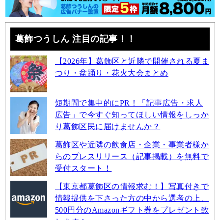
葛飾つうしん 注目の記事！！
【2026年】葛飾区と近隣で開催される夏ま
つり・盆踊り・花火大会まとめ
短期間で集中的にPR！「記事広告・求人
広告」で今すぐ知ってほしい情報をしっか
り葛飾区民に届けませんか？
葛飾区や近隣の飲食店・企業・事業者様か
らのプレスリリース（記事掲載）を無料で
受付スタート！
【東京都葛飾区の情報求む！】写真付きで
情報提供を下さった方の中から選考の上、
500円分のAmazonギフト券をプレゼント致