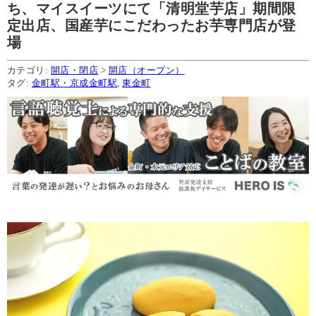
ち、マイスイーツにて「清明堂芋店」期間限
定出店、国産芋にこだわったお芋専門店が登
場
カテゴリ:
開店・閉店
>
開店（オープン）
タグ:
金町駅・京成金町駅
,
東金町