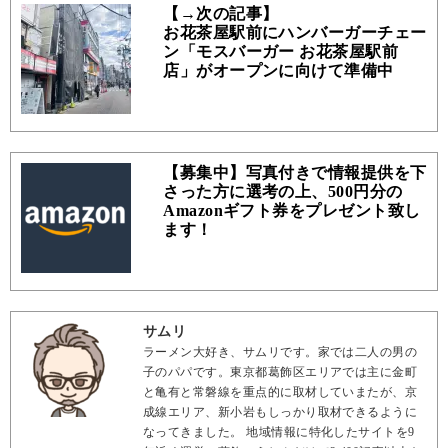
【→次の記事】
お花茶屋駅前にハンバーガーチェー
ン「モスバーガー お花茶屋駅前
店」がオープンに向けて準備中
【募集中】写真付きで情報提供を下
さった方に選考の上、500円分の
Amazonギフト券をプレゼント致し
ます！
サムリ
ラーメン大好き、サムリです。家では二人の男の
子のパパです。東京都葛飾区エリアでは主に金町
と亀有と常磐線を重点的に取材していまたが、京
成線エリア、新小岩もしっかり取材できるように
なってきました。 地域情報に特化したサイトを9