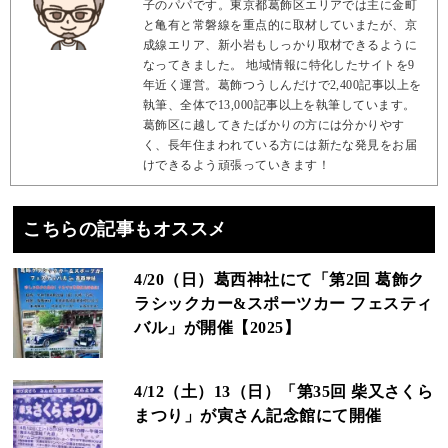
子のパパです。東京都葛飾区エリアでは主に金町
と亀有と常磐線を重点的に取材していまたが、京
成線エリア、新小岩もしっかり取材できるように
なってきました。 地域情報に特化したサイトを9
年近く運営。葛飾つうしんだけで2,400記事以上を
執筆、全体で13,000記事以上を執筆しています。
葛飾区に越してきたばかりの方には分かりやす
く、長年住まわれている方には新たな発見をお届
けできるよう頑張っていきます！
こちらの記事もオススメ
4/20（日）葛西神社にて「第2回 葛飾ク
ラシックカー&スポーツカー フェスティ
バル」が開催【2025】
4/12（土）13（日）「第35回 柴又さくら
まつり」が寅さん記念館にて開催