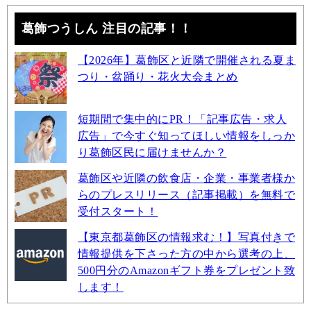
葛飾つうしん 注目の記事！！
【2026年】葛飾区と近隣で開催される夏ま
つり・盆踊り・花火大会まとめ
短期間で集中的にPR！「記事広告・求人
広告」で今すぐ知ってほしい情報をしっか
り葛飾区民に届けませんか？
葛飾区や近隣の飲食店・企業・事業者様か
らのプレスリリース（記事掲載）を無料で
受付スタート！
【東京都葛飾区の情報求む！】写真付きで
情報提供を下さった方の中から選考の上、
500円分のAmazonギフト券をプレゼント致
します！