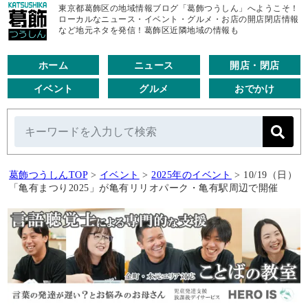
東京都葛飾区の地域情報ブログ「葛飾つうしん」へようこそ！
ローカルなニュース・イベント・グルメ・お店の開店閉店情報
など地元ネタを発信！葛飾区近隣地域の情報も
ホーム
ニュース
開店・閉店
イベント
グルメ
おでかけ
葛飾つうしんTOP
>
イベント
>
2025年のイベント
>
10/19（日）
「亀有まつり2025」が亀有リリオパーク・亀有駅周辺で開催