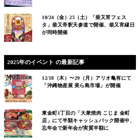
10/24（金）25（土）「柴又宵フェス
タ」柴又帝釈天参道で開催、柴又宵縁日
が同時開催
2025年のイベント の最新記事
12/18（木）〜29（月）アリオ亀有にて
「沖縄物産展 美ら島市場」が開催
東金町1丁目の「大衆焼肉 こじま 金町
店」にて半額キャッシュバック開催中、
忘年会で新年会が実質半額に