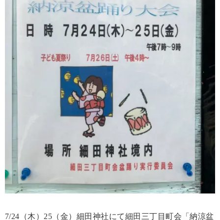
7/24（木）25（金）細田神社にて細田三丁目町会「納涼盆