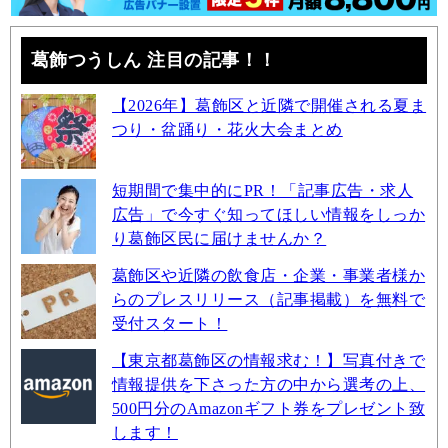
葛飾つうしん 注目の記事！！
【2026年】葛飾区と近隣で開催される夏ま
つり・盆踊り・花火大会まとめ
短期間で集中的にPR！「記事広告・求人
広告」で今すぐ知ってほしい情報をしっか
り葛飾区民に届けませんか？
葛飾区や近隣の飲食店・企業・事業者様か
らのプレスリリース（記事掲載）を無料で
受付スタート！
【東京都葛飾区の情報求む！】写真付きで
情報提供を下さった方の中から選考の上、
500円分のAmazonギフト券をプレゼント致
します！