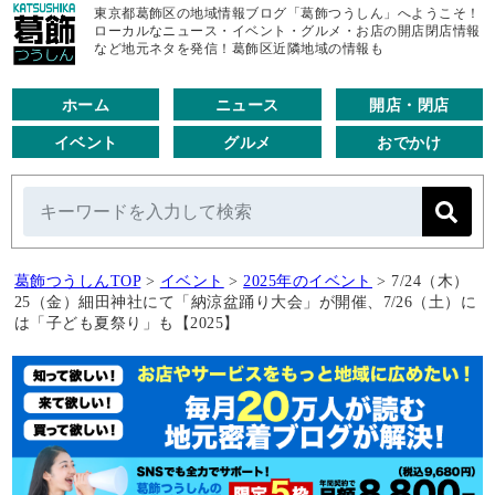
東京都葛飾区の地域情報ブログ「葛飾つうしん」へようこそ！
ローカルなニュース・イベント・グルメ・お店の開店閉店情報
など地元ネタを発信！葛飾区近隣地域の情報も
ホーム
ニュース
開店・閉店
イベント
グルメ
おでかけ
葛飾つうしんTOP
>
イベント
>
2025年のイベント
>
7/24（木）
25（金）細田神社にて「納涼盆踊り大会」が開催、7/26（土）に
は「子ども夏祭り」も【2025】