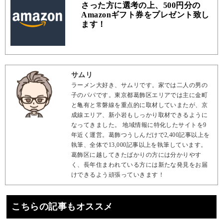
さった方に選考の上、500円分の
Amazonギフト券をプレゼント致し
ます！
サムリ
ラーメン大好き、サムリです。家では二人の男の
子のパパです。東京都葛飾区エリアでは主に金町
と亀有と常磐線を重点的に取材していまたが、京
成線エリア、新小岩もしっかり取材できるように
なってきました。 地域情報に特化したサイトを9
年近く運営。葛飾つうしんだけで2,400記事以上を
執筆、全体で13,000記事以上を執筆しています。
葛飾区に越してきたばかりの方には分かりやす
く、長年住まわれている方には新たな発見をお届
けできるよう頑張っていきます！
こちらの記事もオススメ