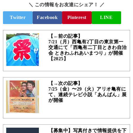
＼ この情報をお友達にシェア！ ／
Twitter
Facebook
Pinterest
LINE
【←前の記事】
7/21（月）西亀有2丁目の東京第一
交通にて「西亀有二丁目ときわ自治
会 ときわふれあいまつり」が開催
【2025】
【→次の記事】
7/25（金）〜29（火）アリオ亀有に
て、連続テレビ小説「あんぱん」展
が開催
【募集中】写真付きで情報提供を下